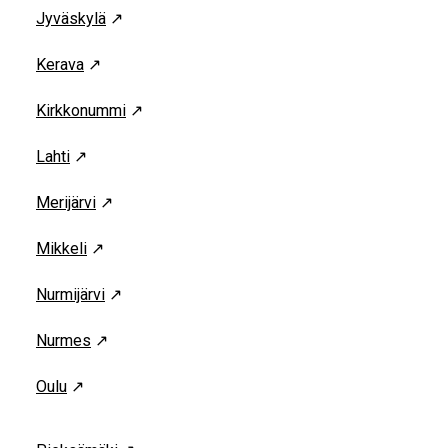
Jyväskylä
↗
Kerava
↗
Kirkkonummi
↗
Lahti
↗
Merijärvi
↗
Mikkeli
↗
Nurmijärvi
↗
Nurmes
↗
Oulu
↗