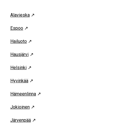
Alavieska
↗
Espoo
↗
Hailuoto
↗
Hausjärvi
↗
Helsinki
↗
Hyvinkää
↗
Hämeenlinna
↗
Jokioinen
↗
Järvenpää
↗