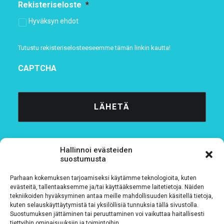
Rekisteriseloste
*
Hyväksyn ehdot
Tutustu rekisteriselosteeseemme
tämän linkin kautta!
CAPTCHA
Hallinnoi evästeiden
suostumusta
Parhaan kokemuksen tarjoamiseksi käytämme teknologioita, kuten
Tietosuojaseloste
evästeitä, tallentaaksemme ja/tai käyttääksemme laitetietoja. Näiden
tekniikoiden hyväksyminen antaa meille mahdollisuuden käsitellä tietoja,
kuten selauskäyttäytymistä tai yksilöllisiä tunnuksia tällä sivustolla.
Verkkolaskutustiedot
Suostumuksen jättäminen tai peruuttaminen voi vaikuttaa haitallisesti
tiettyihin ominaisuuksiin ja toimintoihin.