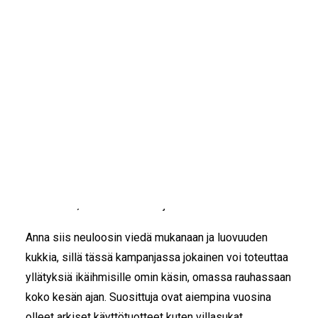
IKÄIHMISET
KOHTAAMISPAIKAT
Ilo on käsintehtyä!
MIESPORUKAT
YHTEYSTIEDOT
Siskot ja Simot kutsuu kaikki käsitöistä kiinnostuneet
TILAA UUTISKIRJE
mukaan
Tehdään yllätyksiä ikäihmisille
-
YHTEYDENOTTOLOMAKE
kesäkampanjaan!
Osallistua voi kuka tahansa taitotasosta riippumatta.
Olipa vahvuutesi neulominen, virkkaaminen, nikkarointi
tai maalaaminen, jokainen itse tehty yllätys on arvokas
viesti siitä, että ikäihmistä ajatellaan.
Anna siis neuloosin viedä mukanaan ja luovuuden
kukkia, sillä tässä kampanjassa jokainen voi toteuttaa
yllätyksiä ikäihmisille omin käsin, omassa rauhassaan
koko kesän ajan. Suosittuja ovat aiempina vuosina
olleet arkiset käyttötuotteet kuten villasukat,