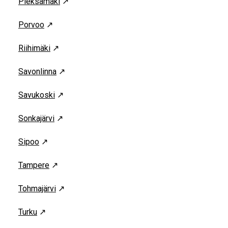
Pieksämäki
↗
Porvoo
↗
Riihimäki
↗
Savonlinna
↗
Savukoski
↗
Sonkajärvi
↗
Sipoo
↗
Tampere
↗
Tohmajärvi
↗
Turku
↗