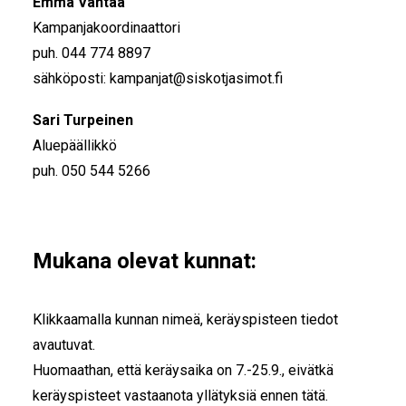
Emma Vantaa
Kampanjakoordinaattori
puh. 044 774 8897
sähköposti: kampanjat@siskotjasimot.fi
Sari Turpeinen
Aluepäällikkö
puh. 050 544 5266
Mukana olevat kunnat:
Klikkaamalla kunnan nimeä, keräyspisteen tiedot
avautuvat.
Huomaathan, että keräysaika on 7.-25.9., eivätkä
keräyspisteet vastaanota yllätyksiä ennen tätä.