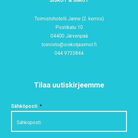
SISKOT & SIMOT
Toimistohotelli Janne (2. kerros)
Postikatu 10
04400 Järvenpää
toimisto@siskotjasimot.fi
044 9733844
Tilaa uutiskirjeemme
Sähköposti
*