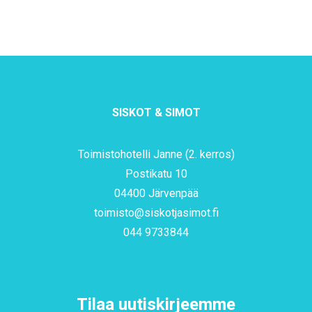
SISKOT & SIMOT
Toimistohotelli Janne (2. kerros)
Postikatu 10
04400 Järvenpää
toimisto@siskotjasimot.fi
044 9733844
Tilaa uutiskirjeemme