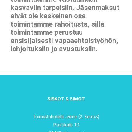
kasvaviin tarpeisiin. Jäsenmaksut
eivät ole keskeinen osa
toimintamme rahoitusta, sillä
toimintamme perustuu
ensisijaisesti vapaaehtoistyöhön,
lahjoituksiin ja avustuksiin.
SISKOT & SIMOT
Toimistohotelli Janne (2. kerros)
Postikatu 10