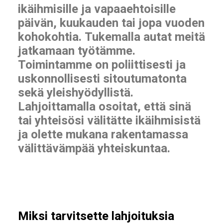
ikäihmisille ja vapaaehtoisille
päivän, kuukauden tai jopa vuoden
kohokohtia. Tukemalla autat meitä
jatkamaan työtämme.
Toimintamme on poliittisesti ja
uskonnollisesti sitoutumatonta
sekä yleishyödyllistä.
Lahjoittamalla osoitat, että sinä
tai yhteisösi välitätte ikäihmisistä
ja olette mukana rakentamassa
välittävämpää yhteiskuntaa.
Miksi tarvitsette lahjoituksia