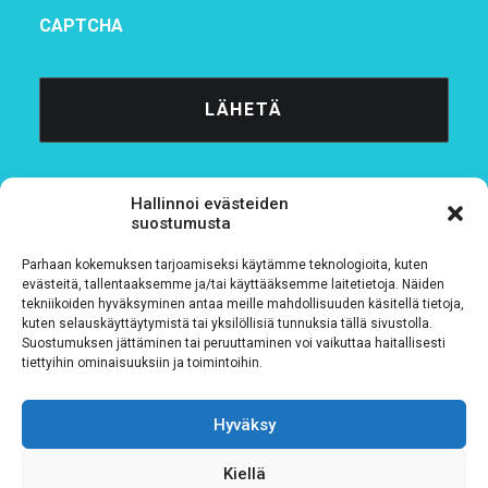
CAPTCHA
Hallinnoi evästeiden
suostumusta
Parhaan kokemuksen tarjoamiseksi käytämme teknologioita, kuten
Tietosuojaseloste
evästeitä, tallentaaksemme ja/tai käyttääksemme laitetietoja. Näiden
tekniikoiden hyväksyminen antaa meille mahdollisuuden käsitellä tietoja,
kuten selauskäyttäytymistä tai yksilöllisiä tunnuksia tällä sivustolla.
Verkkolaskutustiedot
Suostumuksen jättäminen tai peruuttaminen voi vaikuttaa haitallisesti
tiettyihin ominaisuuksiin ja toimintoihin.
Materiaalipankki
Hyväksy
Kiellä