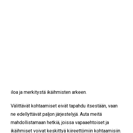
IKÄIHMISET
KOHTAAMISPAIKAT
MIESPORUKAT
Auta muuttamaan
YHTEYSTIEDOT
TILAA UUTISKIRJE
yksinäisyys iloksi
YHTEYDENOTTOLOMAKE
Liian moni ikäihminen elää ilman kaivattua seuraa ja
yhteyttä toisiin. Meillä tehdään ihan Simona töitä, jotta
ikäihmisten yksinäisyys vähenisi. Tee lahjoitus ja auta
meitä toteuttamaan välittäviä kohtaamisia, jotka tuovat
iloa ja merkitystä ikäihmisten arkeen.
Välittävät kohtaamiset eivät tapahdu itsestään, vaan
ne edellyttävät paljon järjestelyjä. Auta meitä
mahdollistamaan hetkiä, joissa vapaaehtoiset ja
ikäihmiset voivat keskittyä kiireettömiin kohtaamisiin.