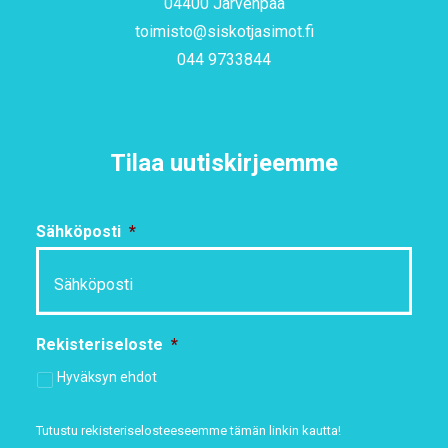
04400 Järvenpää
toimisto@siskotjasimot.fi
044 9733844
Tilaa uutiskirjeemme
Sähköposti
*
Rekisteriseloste
*
Hyväksyn ehdot
Tutustu rekisteriselosteeseemme
tämän linkin kautta!