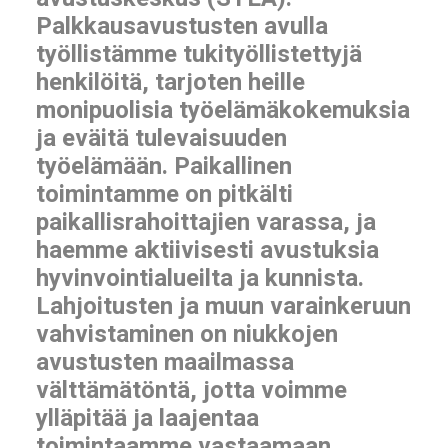
Palkkausavustusten avulla
työllistämme tukityöllistettyjä
henkilöitä, tarjoten heille
monipuolisia työelämäkokemuksia
ja eväitä tulevaisuuden
työelämään. Paikallinen
toimintamme on pitkälti
paikallisrahoittajien varassa, ja
haemme aktiivisesti avustuksia
hyvinvointialueilta ja kunnista.
Lahjoitusten ja muun varainkeruun
vahvistaminen on niukkojen
avustusten maailmassa
välttämätöntä, jotta voimme
ylläpitää ja laajentaa
toimintaamme vastaamaan