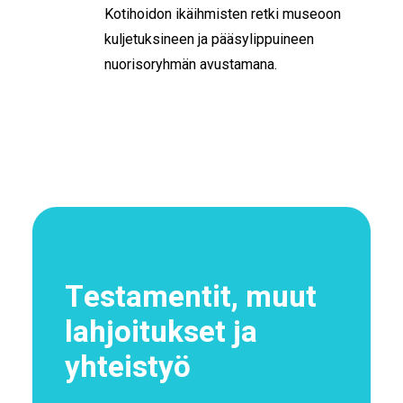
Kotihoidon ikäihmisten retki museoon
kuljetuksineen ja pääsylippuineen
nuorisoryhmän avustamana.
Testamentit, muut
lahjoitukset ja
yhteistyö