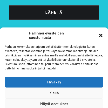
Hallinnoi evästeiden
suostumusta
Parhaan kokemuksen tarjoamiseksi käytämme teknologioita, kuten
Tietosuojaseloste
evästeitä, tallentaaksemme ja/tai käyttääksemme laitetietoja. Näiden
tekniikoiden hyväksyminen antaa meille mahdollisuuden käsitellä tietoja,
kuten selauskäyttäytymistä tai yksilöllisiä tunnuksia tällä sivustolla.
Verkkolaskutustiedot
Suostumuksen jättäminen tai peruuttaminen voi vaikuttaa haitallisesti
tiettyihin ominaisuuksiin ja toimintoihin.
Materiaalipankki
Hyväksy
Kiellä
Näytä asetukset