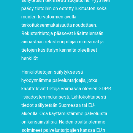
säilytetään teknisesti suojattuina. Fyysinen
pääsy tietoihin on estetty lukitusten sekä
muiden turvatoimien avulla
tarkoituksenmukaisuutta noudattaen.
Rekisteritietoja pääsevät käsittelemään
ainoastaan rekisterinpitäjän nimeämät ja
tietojen käsittelyn kannalta oleelliset
henkilöt.
Henkilötietojen säilytyksessä
hyödynnämme palveluntarjoajia, jotka
käsittelevät tietoja voimassa olevien GDPR
-säädösten mukaisesti. Lähtökohtaisesti
tiedot säilytetään Suomessa tai EU-
alueella. Osa käyttämistämme palveluista
on kansainvälisiä. Näiden osalta olemme
solmineet palveluntarjoajien kanssa EU:n