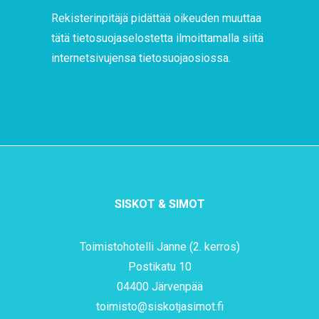
Rekisterinpitäjä pidättää oikeuden muuttaa
tätä tietosuojaselostetta ilmoittamalla siitä
internetsivujensa tietosuojaosiossa.
SISKOT & SIMOT
Toimistohotelli Janne (2. kerros)
Postikatu 10
04400 Järvenpää
toimisto@siskotjasimot.fi