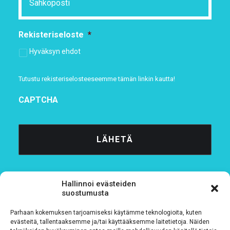
Rekisteriseloste
*
Hyväksyn ehdot
Tutustu rekisteriselosteeseemme
tämän linkin kautta!
CAPTCHA
Hallinnoi evästeiden
suostumusta
Parhaan kokemuksen tarjoamiseksi käytämme teknologioita, kuten
Tietosuojaseloste
evästeitä, tallentaaksemme ja/tai käyttääksemme laitetietoja. Näiden