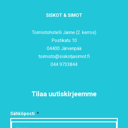
SISKOT & SIMOT
Toimistohotelli Janne (2. kerros)
Postikatu 10
04400 Järvenpää
toimisto@siskotjasimot.fi
044 9733844
Tilaa uutiskirjeemme
Sähköposti
*