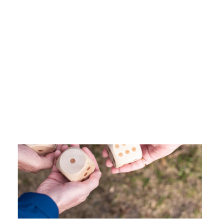
IKÄIHMISET
KOHTAAMISPAIKAT
MIESPORUKAT
YHTEYSTIEDOT
TILAA UUTISKIRJE
YHTEYDENOTTOLOMAKE