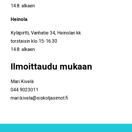
14.8. alkaen
Heinola
Kyläpirtti, Vanhatie 34, Heinolan kk
torstaisin klo 15-16.30
14.8. alkaen
Ilmoittaudu mukaan
Mari Kivelä
044 9023011
mari.kivela@siskotjasimot.fi