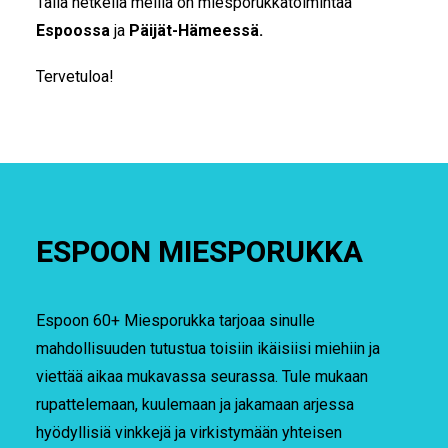
Tällä hetkellä meillä on miesporukkatoimintaa
Espoossa
ja
Päijät-Hämeessä.
Tervetuloa!
ESPOON MIESPORUKKA
Espoon 60+ Miesporukka tarjoaa sinulle
mahdollisuuden tutustua toisiin ikäisiisi miehiin ja
viettää aikaa mukavassa seurassa. Tule mukaan
rupattelemaan, kuulemaan ja jakamaan arjessa
hyödyllisiä vinkkejä ja virkistymään yhteisen