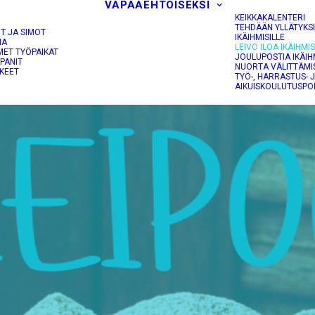
VAPAAEHTOISEKSI
KEIKKAKALENTERI
TEHDÄÄN YLLÄTYKS
OT JA SIMOT
IKÄIHMISILLE
NA
LEIVO ILOA IKÄIHMIS
MET TYÖPAIKAT
JOULUPOSTIA IKÄIH
PANIT
NUORTA VÄLITTÄMI
KEET
TYÖ-, HARRASTUS- 
AIKUISKOULUTUSPO