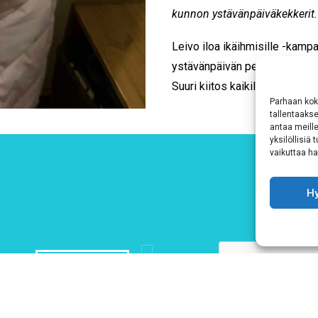
kunnon ystävänpäiväkekkerit.
Leivo iloa ikäihmisille -kampa
ystävänpäivän perinteeksi. Se 
Suuri kiitos kaikille vapaaehtoi
Parhaan kok
tallentaaks
antaa meille
yksilöllisiä
vaikuttaa hai
H
Hyväksyn
ehdot