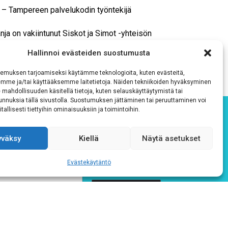
– Tampereen palvelukodin työntekijä
nja on vakiintunut Siskot ja Simot -yhteisön
toteutettiin onnistuneesti jo kuudetta kertaa.
Hallinnoi evästeiden suostumusta
sille leipureille!
emuksen tarjoamiseksi käytämme teknologioita, kuten evästeitä,
emme ja/tai käyttääksemme laitetietoja. Näiden tekniikoiden hyväksyminen
 mahdollisuuden käsitellä tietoja, kuten selauskäyttäytymistä tai
 tunnuksia tällä sivustolla. Suostumuksen jättäminen tai peruuttaminen voi
tallisesti tiettyihin ominaisuuksiin ja toimintoihin.
yväksy
Kiellä
Näytä asetukset
Evästekäytäntö