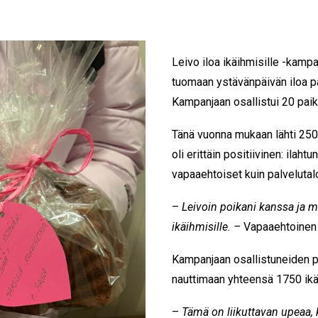
Leivo iloa ikäihmisille -kamp
tuomaan ystävänpäivän iloa pal
Kampanjaan osallistui 20 pai
Tänä vuonna mukaan lähti 250
oli erittäin positiivinen: ilaht
vapaaehtoiset kuin palvelutalo
–
Leivoin poikani kanssa ja m
ikäihmisille.
–
Vapaaehtoinen 
Kampanjaan osallistuneiden pa
nauttimaan yhteensä 1750 ikä
–
Tämä on liikuttavan upeaa