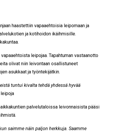
anjaan haastettiin vapaaehtoisia leipomaan ja
velukotien ja kotihoidon ikäihmisille.
kkakuntaa.
 vapaaehtoista leipojaa. Tapahtuman vastaanotto
uneita olivat niin leivontaan osallistuneet
jen asukkaat ja työntekijätkin.
eistä tuntui kivalta tehdä yhdessä hyvää
leipoja
ikkakuntien palvelutaloissa leivonnaisista pääsi
ihmistä.
, kun saimme näin paljon herkkuja. Saamme