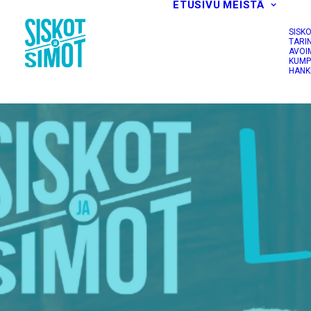
ETUSIVU
MEISTÄ
SISK
TARI
AVOI
KUMP
HANK