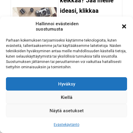
keikkaa? Jaa meille
ideasi, klikkaa
lisätietoa
Hallinnoi evästeiden
suostumusta
MILLOIN: 31.12.2026
Parhaan kokemuksen tarjoamiseksi käytämme teknologioita, kuten
00:00 – 00:00
evästeitä, tallentaaksemme ja/tai käyttääksemme laitetietoja. Näiden
Lue lisää ja
tekniikoiden hyväksyminen antaa meille mahdollisuuden käsitellä tietoja,
kuten selauskäyttäytymistä tai yksilöllisiä tunnuksia tällä sivustolla.
ilmoittaudu
Suostumuksen jättäminen tai peruuttaminen voi vaikuttaa haitallisesti
tiettyihin ominaisuuksiin ja toimintoihin.
Mikkeli
Hyväksy
Kiellä
MIKKELI: Tietovisailua
Näytä asetukset
MILLOIN: 10.8.2026
Evästekäytäntö
12:30 – 13:30