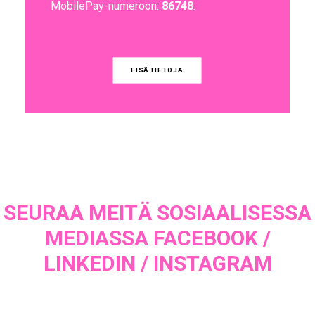
MobilePay-numeroon:
86748
.
LISÄTIETOJA
SEURAA MEITÄ SOSIAALISESSA
MEDIASSA
FACEBOOK
/
LINKEDIN
/
INSTAGRAM