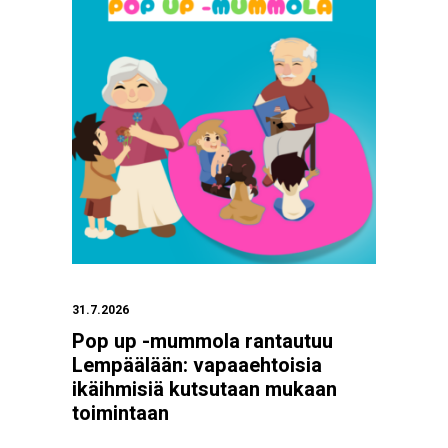
31.7.2026
Pop up -mummola rantautuu
Lempäälään: vapaaehtoisia
ikäihmisiä kutsutaan mukaan
toimintaan