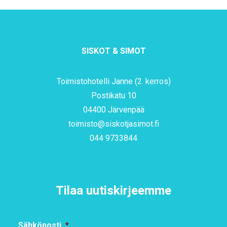
SISKOT & SIMOT
Toimistohotelli Janne (2. kerros)
Postikatu 10
04400 Järvenpää
toimisto@siskotjasimot.fi
044 9733844
Tilaa uutiskirjeemme
Sähköposti
*