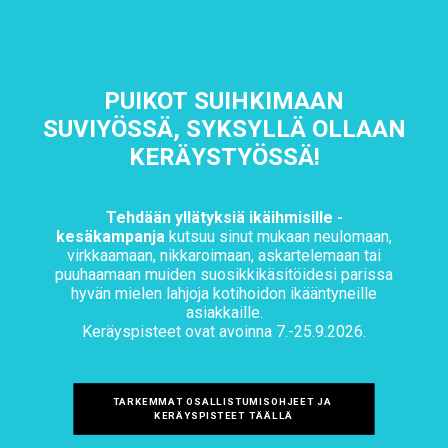
PUIKOT SUIHKIMAAN
SUVIYÖSSÄ, SYKSYLLÄ OLLAAN
KERÄYSTYÖSSÄ!
Tehdään yllätyksiä ikäihmisille -
kesäkampanja
kutsuu sinut mukaan neulomaan,
virkkaamaan, nikkaroimaan, askartelemaan tai
puuhaamaan muiden suosikkikäsitöidesi parissa
hyvän mielen lahjoja kotihoidon ikääntyneille
asiakkaille.
Keräyspisteet ovat avoinna 7.-25.9.2026.
TARKEMMAT OSALLISTUMISOHJEET JA 
KERÄYSPISTEET TÄÄLLÄ