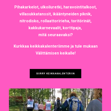
Pihakarkelot, ulkoiluretki, haravointitalkoot,
villasukkatanssit, ikääntyneiden piknik,
nitrodisko, rollaattoririeha, toritörinät,
kakkukarnevaalit, korttipaja,
mitä seuraavaksi?
Kurkkaa keikkakalenteriimme ja tule mukaan
Välittämisen keikalle!
SIIRRY KEIKKAKALENTERIIN