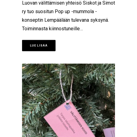
Luovan välittämisen yhteisö Siskot ja Simot
ry tuo suositun Pop up -mummola -
konseptin Lempäälään tulevana syksynä.
Toiminnasta kiinnostuneille…
LUE LISÄÄ