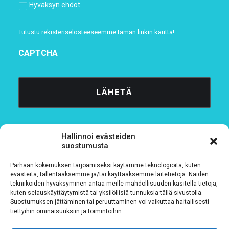
Hyväksyn ehdot
Tutustu rekisteriselosteeseemme
tämän linkin kautta!
CAPTCHA
Hallinnoi evästeiden
suostumusta
Parhaan kokemuksen tarjoamiseksi käytämme teknologioita, kuten
Tietosuojaseloste
evästeitä, tallentaaksemme ja/tai käyttääksemme laitetietoja. Näiden
tekniikoiden hyväksyminen antaa meille mahdollisuuden käsitellä tietoja,
kuten selauskäyttäytymistä tai yksilöllisiä tunnuksia tällä sivustolla.
Verkkolaskutustiedot
Suostumuksen jättäminen tai peruuttaminen voi vaikuttaa haitallisesti
tiettyihin ominaisuuksiin ja toimintoihin.
Materiaalipankki