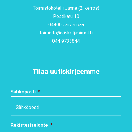
Toimistohotelli Janne (2. kerros)
Postikatu 10
04400 Järvenpää
toimisto@siskotjasimot.fi
044 9733844
Tilaa uutiskirjeemme
Sähköposti
*
Rekisteriseloste
*