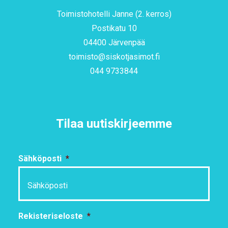
Toimistohotelli Janne (2. kerros)
Postikatu 10
04400 Järvenpää
toimisto@siskotjasimot.fi
044 9733844
Tilaa uutiskirjeemme
Sähköposti
*
Rekisteriseloste
*