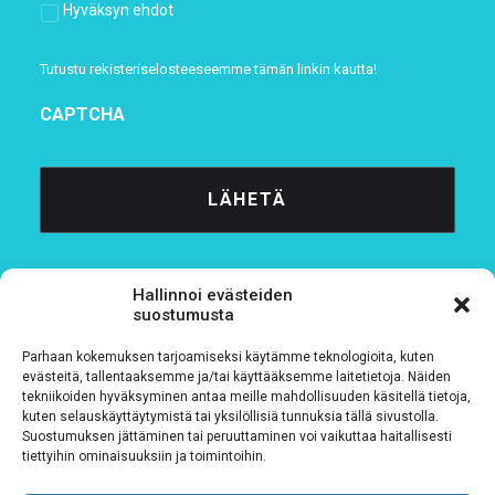
Hyväksyn ehdot
Tutustu rekisteriselosteeseemme
tämän linkin kautta!
CAPTCHA
Hallinnoi evästeiden
suostumusta
Parhaan kokemuksen tarjoamiseksi käytämme teknologioita, kuten
Tietosuojaseloste
evästeitä, tallentaaksemme ja/tai käyttääksemme laitetietoja. Näiden
tekniikoiden hyväksyminen antaa meille mahdollisuuden käsitellä tietoja,
kuten selauskäyttäytymistä tai yksilöllisiä tunnuksia tällä sivustolla.
Verkkolaskutustiedot
Suostumuksen jättäminen tai peruuttaminen voi vaikuttaa haitallisesti
tiettyihin ominaisuuksiin ja toimintoihin.
Materiaalipankki