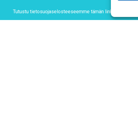
Tutustu tietosuojaselosteeseemme
tämän linkin kautta!
T & SIMOT
Tietosuojaseloste
Verkkolaskutustiedot
ohotelli Janne (2. kerros)
atu 10
Materiaalipankki
Järvenpää