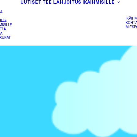
UUTISET
TEE LAHJOITUS
IKÄIHMISILLE
IÄ
IKÄIH
ILLE
KOHTA
MISILLE
MIESP
STÄ
JA
RUKAT