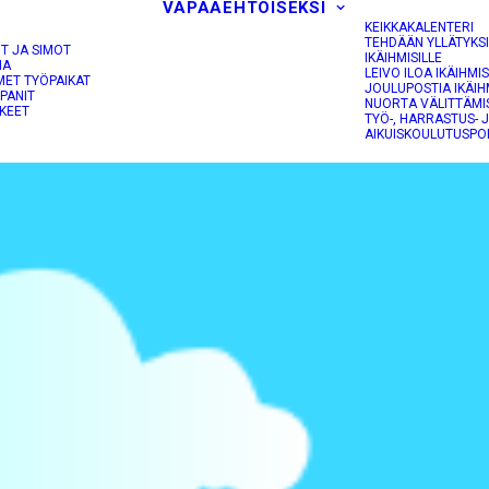
VAPAAEHTOISEKSI
KEIKKAKALENTERI
TEHDÄÄN YLLÄTYKS
OT JA SIMOT
IKÄIHMISILLE
NA
LEIVO ILOA IKÄIHMIS
MET TYÖPAIKAT
JOULUPOSTIA IKÄIH
PANIT
NUORTA VÄLITTÄMI
KEET
TYÖ-, HARRASTUS- 
AIKUISKOULUTUSPO