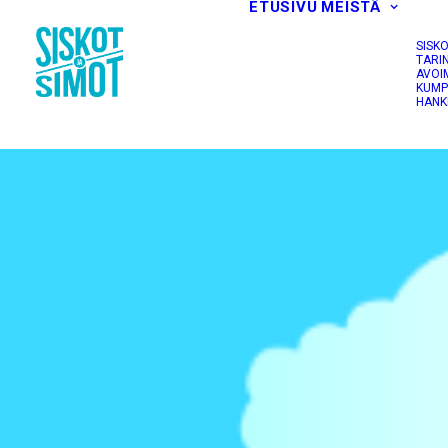
ETUSIVU
MEISTÄ
SISK
TARI
AVOI
KUMP
HANK