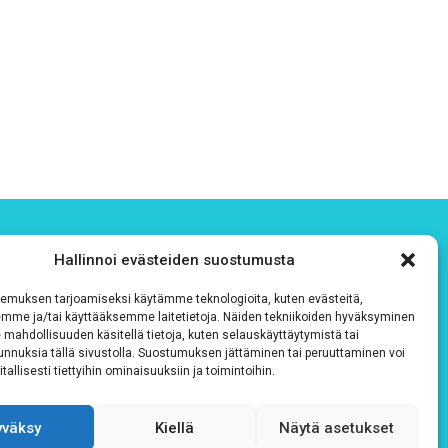
Hallinnoi evästeiden suostumusta
emuksen tarjoamiseksi käytämme teknologioita, kuten evästeitä,
emme ja/tai käyttääksemme laitetietoja. Näiden tekniikoiden hyväksyminen
 mahdollisuuden käsitellä tietoja, kuten selauskäyttäytymistä tai
 tunnuksia tällä sivustolla. Suostumuksen jättäminen tai peruuttaminen voi
tallisesti tiettyihin ominaisuuksiin ja toimintoihin.
yväksy
Kiellä
Näytä asetukset