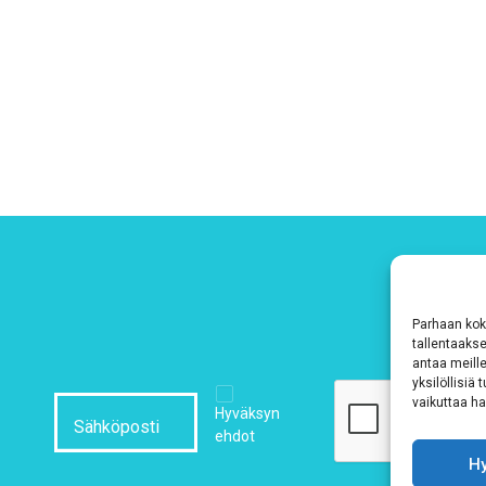
Parhaan kok
tallentaaks
antaa meille
yksilöllisiä
vaikuttaa hai
Hyväksyn
ehdot
H