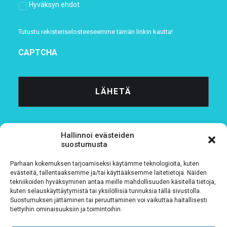
Hyväksyn ehdot
Tutustu rekisteriselosteeseemme
tämän linkin kautta!
CAPTCHA
Hallinnoi evästeiden
suostumusta
Parhaan kokemuksen tarjoamiseksi käytämme teknologioita, kuten
Tietosuojaseloste
evästeitä, tallentaaksemme ja/tai käyttääksemme laitetietoja. Näiden
tekniikoiden hyväksyminen antaa meille mahdollisuuden käsitellä tietoja,
kuten selauskäyttäytymistä tai yksilöllisiä tunnuksia tällä sivustolla.
Verkkolaskutustiedot
Suostumuksen jättäminen tai peruuttaminen voi vaikuttaa haitallisesti
tiettyihin ominaisuuksiin ja toimintoihin.
Materiaalipankki