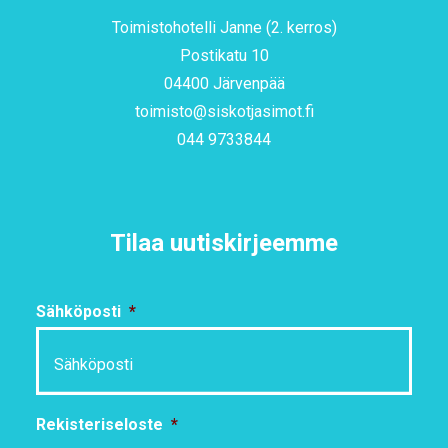
Toimistohotelli Janne (2. kerros)
Postikatu 10
04400 Järvenpää
toimisto@siskotjasimot.fi
044 9733844
Tilaa uutiskirjeemme
Sähköposti
*
Rekisteriseloste
*