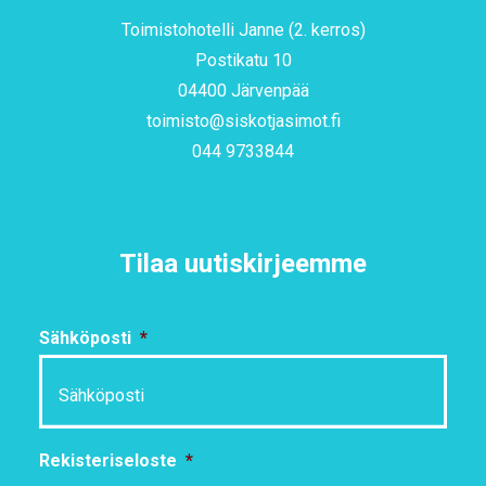
Toimistohotelli Janne (2. kerros)
Postikatu 10
04400 Järvenpää
toimisto@siskotjasimot.fi
044 9733844
Tilaa uutiskirjeemme
Sähköposti
*
Rekisteriseloste
*