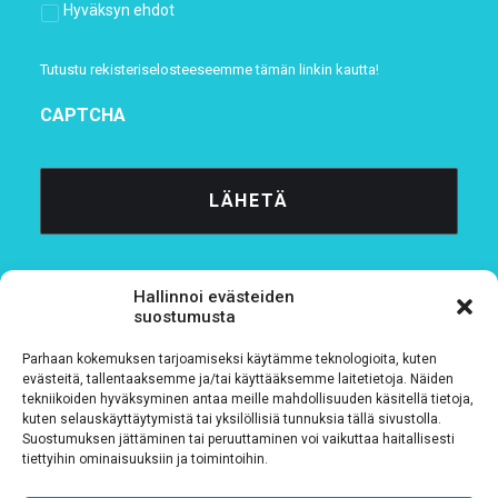
Hyväksyn ehdot
Tutustu rekisteriselosteeseemme
tämän linkin kautta!
CAPTCHA
Hallinnoi evästeiden
suostumusta
Parhaan kokemuksen tarjoamiseksi käytämme teknologioita, kuten
Tietosuojaseloste
evästeitä, tallentaaksemme ja/tai käyttääksemme laitetietoja. Näiden
tekniikoiden hyväksyminen antaa meille mahdollisuuden käsitellä tietoja,
kuten selauskäyttäytymistä tai yksilöllisiä tunnuksia tällä sivustolla.
Verkkolaskutustiedot
Suostumuksen jättäminen tai peruuttaminen voi vaikuttaa haitallisesti
tiettyihin ominaisuuksiin ja toimintoihin.
Materiaalipankki