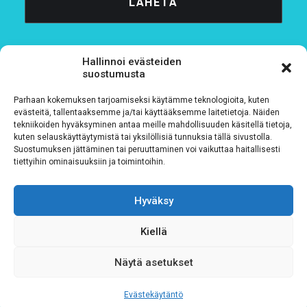
Hallinnoi evästeiden
suostumusta
Parhaan kokemuksen tarjoamiseksi käytämme teknologioita, kuten
Tietosuojaseloste
evästeitä, tallentaaksemme ja/tai käyttääksemme laitetietoja. Näiden
tekniikoiden hyväksyminen antaa meille mahdollisuuden käsitellä tietoja,
kuten selauskäyttäytymistä tai yksilöllisiä tunnuksia tällä sivustolla.
Verkkolaskutustiedot
Suostumuksen jättäminen tai peruuttaminen voi vaikuttaa haitallisesti
tiettyihin ominaisuuksiin ja toimintoihin.
Materiaalipankki
Hyväksy
Kiellä
Näytä asetukset
Evästekäytäntö