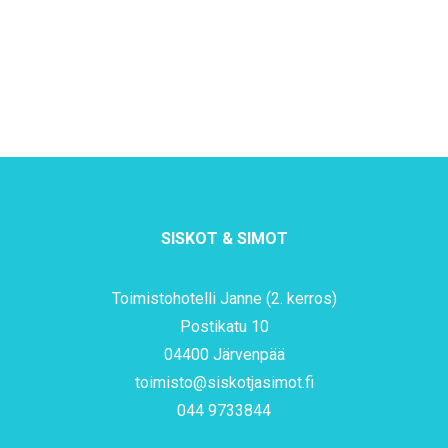
SISKOT & SIMOT
Toimistohotelli Janne (2. kerros)
Postikatu 10
04400 Järvenpää
toimisto@siskotjasimot.fi
044 9733844