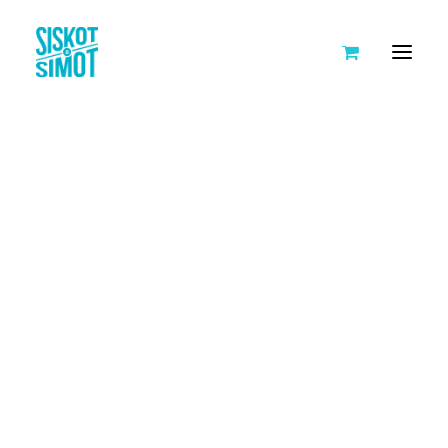
SISKOT JA SIMOT
TARINA
AVOIMET TYÖPAIKAT
KUMPPANIT
HANKKEET
KEIKKAKALENTERI
TEHDÄÄN YLLÄTYKSIÄ IKÄIHMISILLE
LEIVO ILOA IKÄIHMISILLE
JOULUPOSTIA IKÄIHMISILLE
NUORTA VÄLITTÄMISTÄ
TYÖ-, HARRASTUS- JA AIKUISKOULUTUSPORUKAT