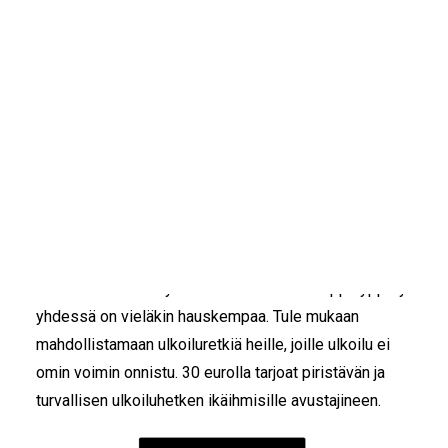
IKÄIHMISET
KOHTAAMISPAIKAT
MIESPORUKAT
YHTEYSTIEDOT
TILAA UUTISKIRJE
YHTEYDENOTTOLOMAKE
Ulkoiluretki
30,00
€
Linnut visertävät, kevyt tuuli pyyhkäisee poskia…
Raitis ilma tekee hyvää kaiken ikäisille. Happihyppely
yhdessä on vieläkin hauskempaa. Tule mukaan
mahdollistamaan ulkoiluretkiä heille, joille ulkoilu ei
omin voimin onnistu. 30 eurolla tarjoat piristävän ja
turvallisen ulkoiluhetken ikäihmisille avustajineen.
Ulkoiluretki