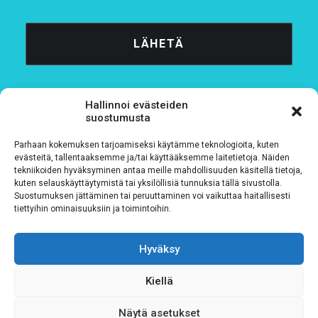
Hallinnoi evästeiden
suostumusta
Parhaan kokemuksen tarjoamiseksi käytämme teknologioita, kuten
Tietosuojaseloste
evästeitä, tallentaaksemme ja/tai käyttääksemme laitetietoja. Näiden
tekniikoiden hyväksyminen antaa meille mahdollisuuden käsitellä tietoja,
kuten selauskäyttäytymistä tai yksilöllisiä tunnuksia tällä sivustolla.
Verkkolaskutustiedot
Suostumuksen jättäminen tai peruuttaminen voi vaikuttaa haitallisesti
tiettyihin ominaisuuksiin ja toimintoihin.
Materiaalipankki
Hyväksy
Kiellä
Näytä asetukset