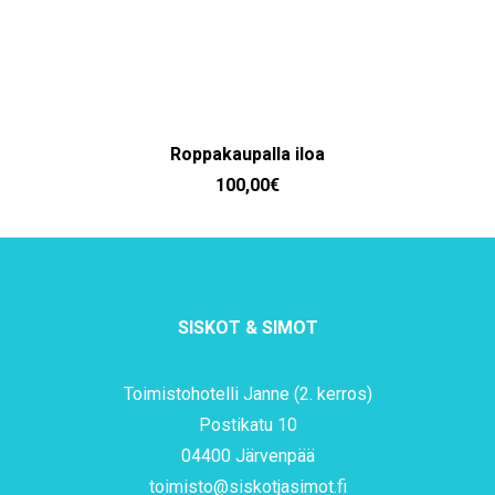
LISÄÄ OSTOSKORIIN
Roppakaupalla iloa
100,00
€
SISKOT & SIMOT
Toimistohotelli Janne (2. kerros)
Postikatu 10
04400 Järvenpää
toimisto@siskotjasimot.fi