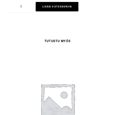
Iso
LISÄÄ OSTOSKORIIN
sylillinen
iloa
määrä
TUTUSTU MYÖS