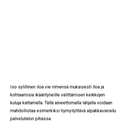
IKÄIHMISET
KOHTAAMISPAIKAT
MIESPORUKAT
YHTEYSTIEDOT
TILAA UUTISKIRJE
YHTEYDENOTTOLOMAKE
Iso sylillinen iloa
50,00
€
Anna lahjaksi iloa ikäihmisille!
Iso sylillinen iloa vie nimensä mukaisesti iloa ja
kohtaamisia ikääntyneille välittämisen keikkojen
kuluja kattamalla. Tällä aineettomalla lahjalla voidaan
mahdollistaa esimerkiksi hymyilyttävä alpakkavierailu
palvelutalon pihassa.