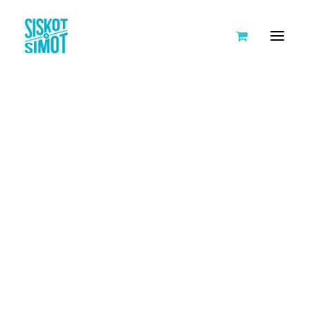
SISKOT JA SIMOT
TARINA
AVOIMET TYÖPAIKAT
KUMPPANIT
HANKKEET
KEIKKAKALENTERI
TEHDÄÄN YLLÄTYKSIÄ IKÄIHMISILLE
LEIVO ILOA IKÄIHMISILLE
JOULUPOSTIA IKÄIHMISILLE
NUORTA VÄLITTÄMISTÄ
TYÖ-, HARRASTUS- JA AIKUISKOULUTUSPORUKAT