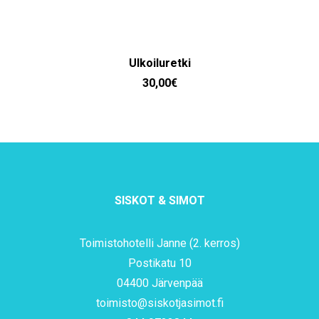
LISÄÄ OSTOSKORIIN
Ulkoiluretki
30,00
€
SISKOT & SIMOT
Toimistohotelli Janne (2. kerros)
Postikatu 10
04400 Järvenpää
toimisto@siskotjasimot.fi