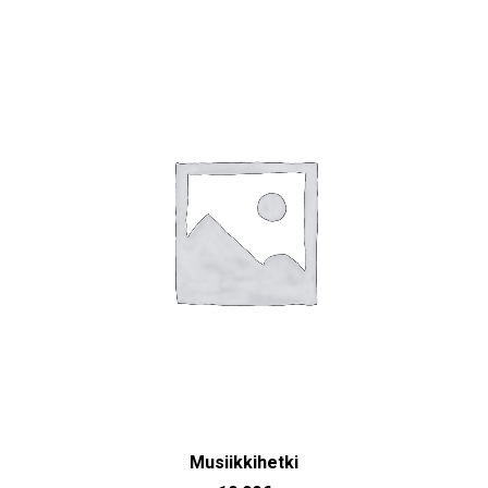
LISÄÄ OSTOSKORIIN
Musiikkihetki