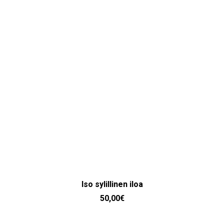
LISÄÄ OSTOSKORIIN
Iso sylillinen iloa
50,00
€