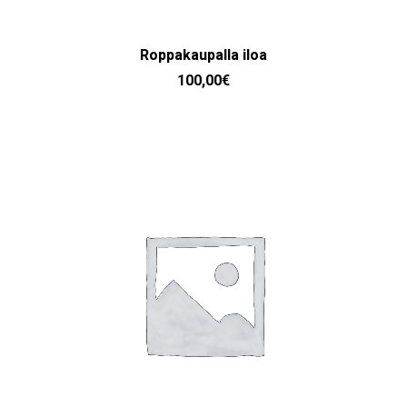
LISÄÄ OSTOSKORIIN
Roppakaupalla iloa
100,00
€