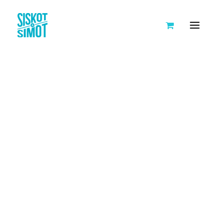
SISKOT JA SIMOT
TARINA
AVOIMET TYÖPAIKAT
KUMPPANIT
HANKKEET
Näytetään kaikki 8 tulosta
KEIKKAKALENTERI
TEHDÄÄN YLLÄTYKSIÄ IKÄIHMISILLE
LEIVO ILOA IKÄIHMISILLE
JOULUPOSTIA IKÄIHMISILLE
NUORTA VÄLITTÄMISTÄ
TYÖ-, HARRASTUS- JA AIKUISKOULUTUSPORUKAT