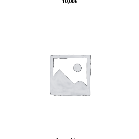
10,00
€
LISÄÄ OSTOSKORIIN