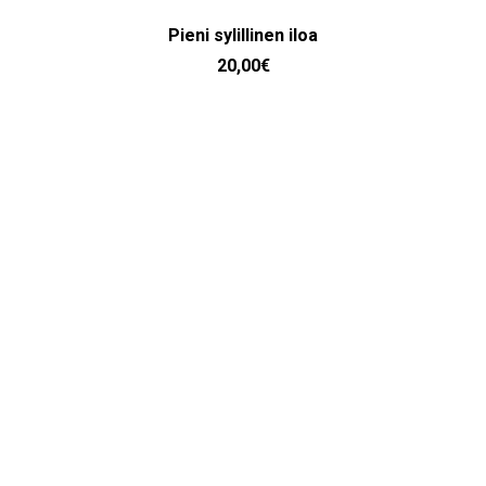
LISÄÄ OSTOSKORIIN
Pieni sylillinen iloa
20,00
€