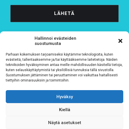
Hallinnoi evästeiden
suostumusta
Parhaan kokemuksen tarjoamiseksi käytämme teknologioita, kuten
Tietosuojaseloste
evästeitä, tallentaaksemme ja/tai käyttääksemme laitetietoja. Näiden
tekniikoiden hyväksyminen antaa meille mahdollisuuden käsitellä tietoja,
kuten selauskäyttäytymistä tai yksilöllisiä tunnuksia tällä sivustolla.
Verkkolaskutustiedot
Suostumuksen jättäminen tai peruuttaminen voi vaikuttaa haitallisesti
tiettyihin ominaisuuksiin ja toimintoihin.
Materiaalipankki
Hyväksy
Kiellä
Näytä asetukset