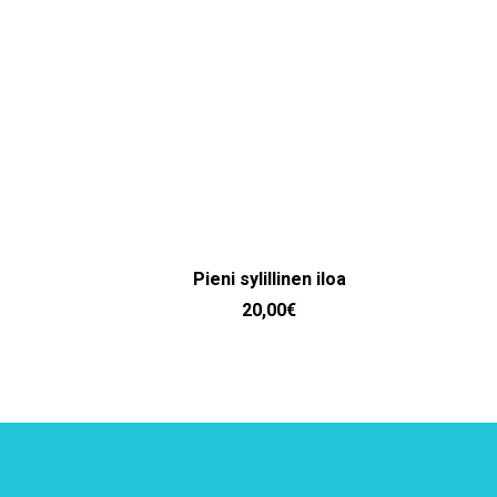
LISÄÄ OSTOSKORIIN
Pieni sylillinen iloa
20,00
€