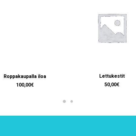
LISÄÄ OSTOSKORIIN
LISÄÄ OSTOSKORIIN
Lettukestit
Roppakaupalla iloa
50,00
€
100,00
€