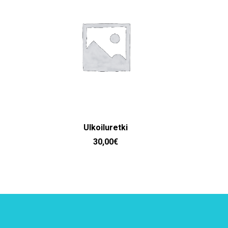
LISÄÄ OSTOSKORIIN
LI
Ulkoiluretki
Is
30,00
€