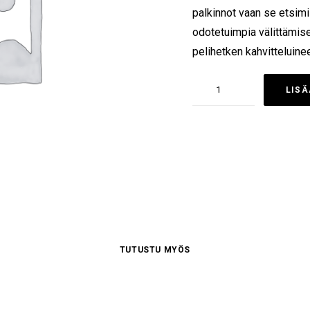
palkinnot vaan se etsimi
odotetuimpia välittämise
pelihetken kahvitteluin
Onnenbingo
LISÄ
määrä
TUTUSTU MYÖS