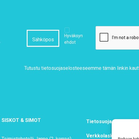
Hyväksyn
e
ehdot
Tutustu tietosuojaselosteeseemme
tämän linkin kaut
SISKOT & SIMOT
Tietosuojaseloste
Verkkolaskutustiedot
Toimistohotelli Janne (2. kerros)