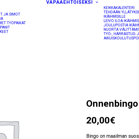
VAPAAEHTOISEKSI
KEIKKAKALENTERI
TEHDÄÄN YLLÄTYKS
OT JA SIMOT
IKÄIHMISILLE
NA
LEIVO ILOA IKÄIHMIS
MET TYÖPAIKAT
JOULUPOSTIA IKÄIH
PANIT
NUORTA VÄLITTÄMI
KEET
TYÖ-, HARRASTUS- 
AIKUISKOULUTUSPO
Onnenbingo
20,00
€
Bingo on maailman suosi