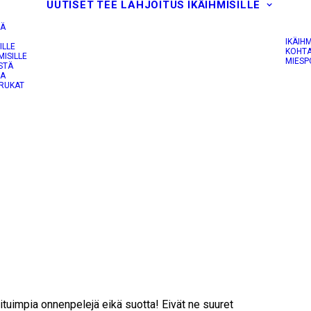
UUTISET
TEE LAHJOITUS
IKÄIHMISILLE
IÄ
IKÄIH
ILLE
KOHTA
MISILLE
MIESP
STÄ
JA
RUKAT
tuimpia onnenpelejä eikä suotta! Eivät ne suuret