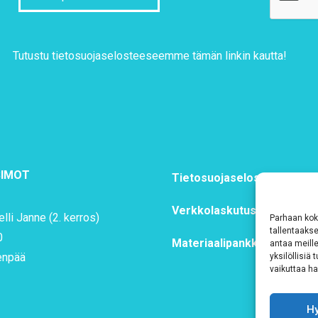
Tutustu tietosuojaselosteeseemme
tämän linkin kautta!
SIMOT
Tietosuojaseloste
Verkkolaskutustiedot
lli Janne (2. kerros)
Parhaan kok
tallentaaks
0
Materiaalipankki
antaa meille
enpää
yksilöllisiä
vaikuttaa hai
H