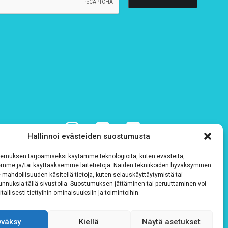
Hallinnoi evästeiden suostumusta
emuksen tarjoamiseksi käytämme teknologioita, kuten evästeitä,
emme ja/tai käyttääksemme laitetietoja. Näiden tekniikoiden hyväksyminen
 mahdollisuuden käsitellä tietoja, kuten selauskäyttäytymistä tai
 tunnuksia tällä sivustolla. Suostumuksen jättäminen tai peruuttaminen voi
tallisesti tiettyihin ominaisuuksiin ja toimintoihin.
yväksy
Kiellä
Näytä asetukset