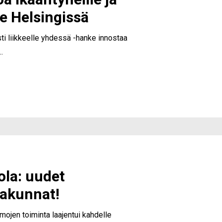
oa ikääntyneille ja
le Helsingissä
i liikkeelle yhdessä -hanke innostaa
…
ola: uudet
kakunnat!
mojen toiminta laajentui kahdelle