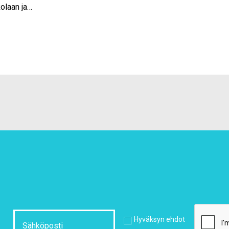
olaan ja…
Hyväksyn ehdot