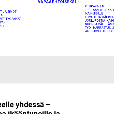
VAPAAEHTOISEKSI
KEIKKAKALENTERI
TEHDÄÄN YLLÄTYKS
OT JA SIMOT
IKÄIHMISILLE
NA
LEIVO ILOA IKÄIHMIS
MET TYÖPAIKAT
JOULUPOSTIA IKÄIH
PANIT
NUORTA VÄLITTÄMI
KEET
TYÖ-, HARRASTUS- 
AIKUISKOULUTUSPO
eelle yhdessä –