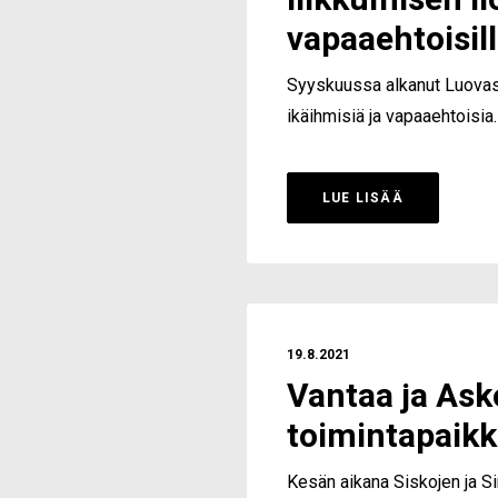
liikkumisen il
vapaaehtoisil
Syyskuussa alkanut Luovast
ikäihmisiä ja vapaaehtoisia
LUE LISÄÄ
19.8.2021
Vantaa ja Ask
toimintapaik
Kesän aikana Siskojen ja Si