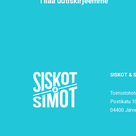
Tilaa uutiskirjeemme
SISKOT & 
Toimistohote
Postikatu 1
04400 Järv