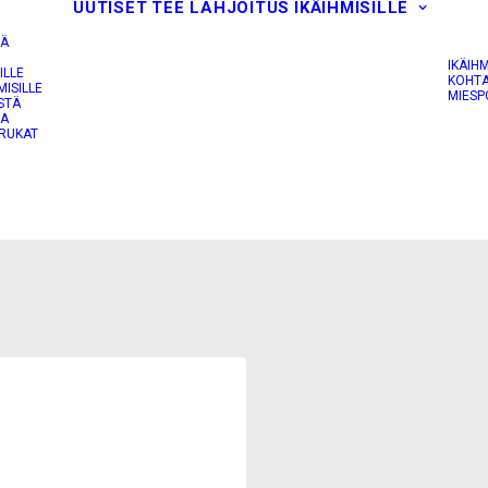
UUTISET
TEE LAHJOITUS
IKÄIHMISILLE
IÄ
IKÄIH
ILLE
KOHTA
MISILLE
MIESP
STÄ
JA
RUKAT