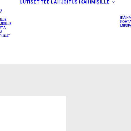
UUTISET
TEE LAHJOITUS
IKÄIHMISILLE
IÄ
IKÄIH
ILLE
KOHTA
MISILLE
MIESP
STÄ
JA
RUKAT