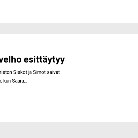
velho esittäytyy
iston Siskot ja Simot saivat
n, kun Saara…