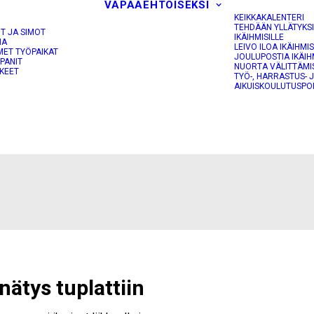
VAPAAEHTOISEKSI
KEIKKAKALENTERI
TEHDÄÄN YLLÄTYKS
OT JA SIMOT
IKÄIHMISILLE
NA
LEIVO ILOA IKÄIHMIS
MET TYÖPAIKAT
JOULUPOSTIA IKÄIH
PANIT
NUORTA VÄLITTÄMI
KEET
TYÖ-, HARRASTUS- 
AIKUISKOULUTUSPO
nätys tuplattiin