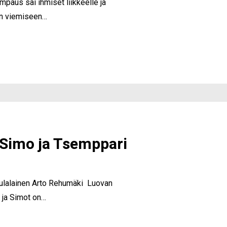
mpaus sai ihmiset liikkeelle ja
en viemiseen…
Simo ja Tsemppari
ulalainen Arto Rehumäki Luovan
 ja Simot on…