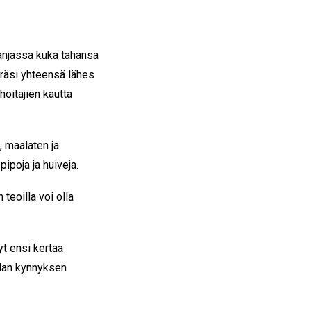
anjassa kuka tahansa
eräsi yhteensä lähes
hoitajien kautta
, maalaten ja
pipoja ja huiveja.
teoilla voi olla
yt ensi kertaa
alan kynnyksen