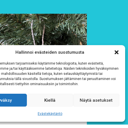
Hallinnoi evästeiden suostumusta
emuksen tarjoamiseksi käytämme teknologioita, kuten evästeitä,
emme ja/tai käyttääksemme laitetietoja. Näiden tekniikoiden hyväksyminen
 mahdollisuuden käsitellä tietoja, kuten selauskäyttäytymistä tai
 tunnuksia tällä sivustolla. Suostumuksen jättäminen tai peruuttaminen voi
tallisesti tiettyihin ominaisuuksiin ja toimintoihin.
yväksy
Kiellä
Näytä asetukset
Evästekäytäntö
24.7.2026
26.6.2026