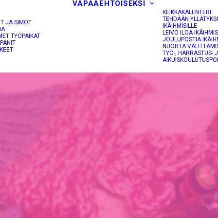
VAPAAEHTOISEKSI
KEIKKAKALENTERI
TEHDÄÄN YLLÄTYKS
OT JA SIMOT
IKÄIHMISILLE
NA
LEIVO ILOA IKÄIHMIS
MET TYÖPAIKAT
JOULUPOSTIA IKÄIH
PANIT
NUORTA VÄLITTÄMI
KEET
TYÖ-, HARRASTUS- 
AIKUISKOULUTUSPO