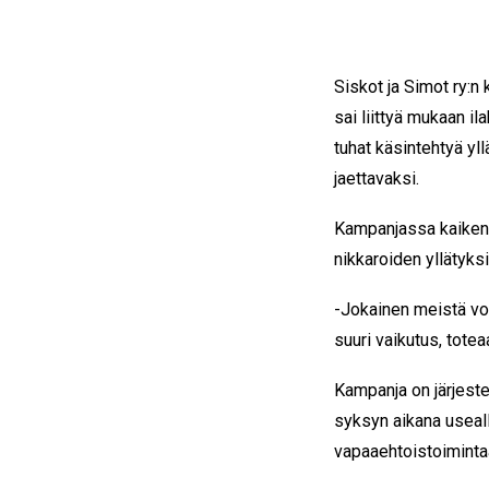
Siskot ja Simot ry:
sai liittyä mukaan i
tuhat käsintehtyä yll
jaettavaksi.
Kampanjassa kaikenik
nikkaroiden yllätyk
-Jokainen meistä voi 
suuri vaikutus, tote
Kampanja on järjeste
syksyn aikana useal
vapaaehtoistoimintaa