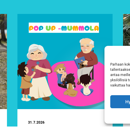
Parhaan kok
tallentaaks
antaa meille
yksilöllisiä
vaikuttaa hai
H
31.7.2026