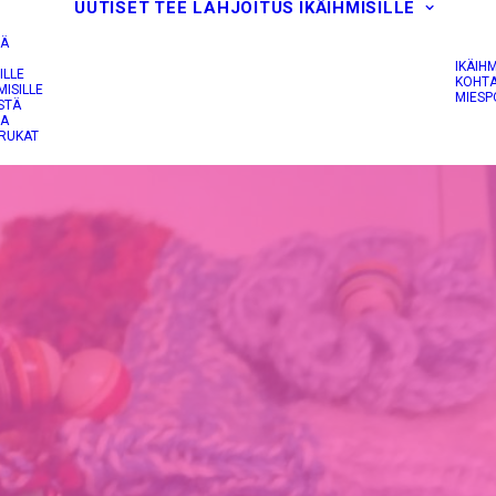
UUTISET
TEE LAHJOITUS
IKÄIHMISILLE
IÄ
IKÄIH
ILLE
KOHTA
MISILLE
MIESP
STÄ
JA
RUKAT