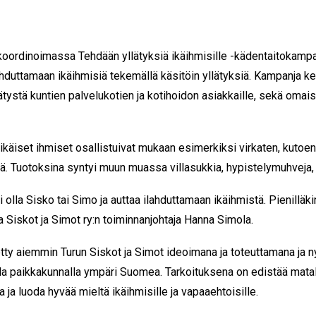
n koordinoimassa Tehdään yllätyksiä ikäihmisille -kädentaitokamp
lahduttamaan ikäihmisiä tekemällä käsitöin yllätyksiä. Kampanja k
ätystä kuntien palvelukotien ja kotihoidon asiakkaille, sekä omais
äiset ihmiset osallistuivat mukaan esimerkiksi virkaten, kutoen
siä. Tuotoksina syntyi muun muassa
villasukkia, hypistelymuhveja, 
olla Sisko tai Simo ja auttaa ilahduttamaan ikäihmistä. Pienilläkin 
aa Siskot ja Simot ry:n toiminnanjohtaja Hanna Simola.
tty aiemmin Turun Siskot ja Simot ideoimana ja toteuttamana ja n
la paikkakunnalla ympäri Suomea. T
arkoituksena on edistää mat
 ja luoda hyvää mieltä ikäihmisille ja vapaaehtoisille.