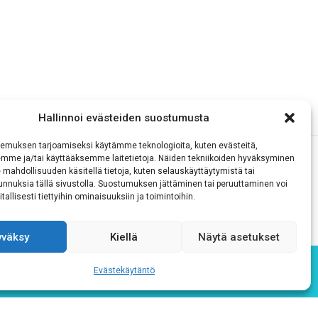
Hallinnoi evästeiden suostumusta
emuksen tarjoamiseksi käytämme teknologioita, kuten evästeitä,
emme ja/tai käyttääksemme laitetietoja. Näiden tekniikoiden hyväksyminen
 mahdollisuuden käsitellä tietoja, kuten selauskäyttäytymistä tai
 tunnuksia tällä sivustolla. Suostumuksen jättäminen tai peruuttaminen voi
tallisesti tiettyihin ominaisuuksiin ja toimintoihin.
yväksy
Kiellä
Näytä asetukset
Evästekäytäntö