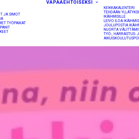
VAPAAEHTOISEKSI
KEIKKAKALENTERI
TEHDÄÄN YLLÄTYKS
OT JA SIMOT
IKÄIHMISILLE
NA
LEIVO ILOA IKÄIHMIS
MET TYÖPAIKAT
JOULUPOSTIA IKÄIH
PANIT
NUORTA VÄLITTÄMI
KEET
TYÖ-, HARRASTUS- 
AIKUISKOULUTUSPO