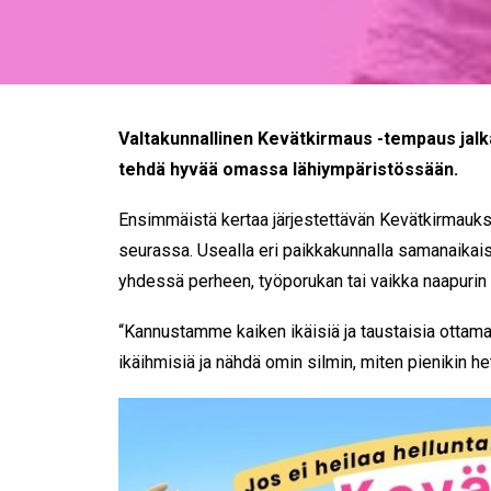
Valtakunnallinen Kevätkirmaus -tempaus jalk
tehdä hyvää omassa lähiympäristössään.
Ensimmäistä kertaa järjestettävän Kevätkirmaukse
seurassa. Usealla eri paikkakunnalla samanaikaise
yhdessä perheen, työporukan tai vaikka naapurin
“Kannustamme kaiken ikäisiä ja taustaisia ottama
ikäihmisiä ja nähdä omin silmin, miten pienikin h