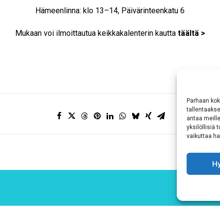
Hämeenlinna: klo 13–14, Päivärinteenkatu 6
Mukaan voi ilmoittautua keikkakalenterin kautta
täältä >
Parhaan kok
tallentaaks
antaa meille
yksilöllisiä
vaikuttaa hai
H