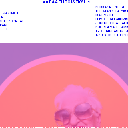
VAPAAEHTOISEKSI
KEIKKAKALENTERI
TEHDÄÄN YLLÄTYKS
OT JA SIMOT
IKÄIHMISILLE
NA
LEIVO ILOA IKÄIHMIS
MET TYÖPAIKAT
JOULUPOSTIA IKÄIH
PANIT
NUORTA VÄLITTÄMI
KEET
TYÖ-, HARRASTUS- 
AIKUISKOULUTUSPO