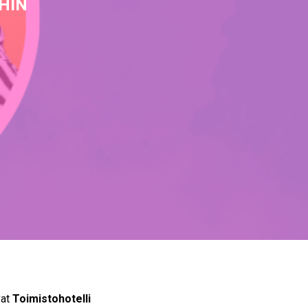
HIN
vat
Toimistohotelli