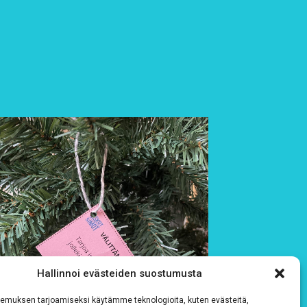
Hallinnoi evästeiden suostumusta
emuksen tarjoamiseksi käytämme teknologioita, kuten evästeitä,