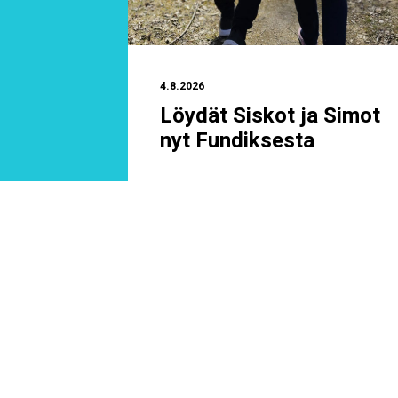
4.8.2026
estä ei
Löydät Siskot ja Simot
ä
nyt Fundiksesta