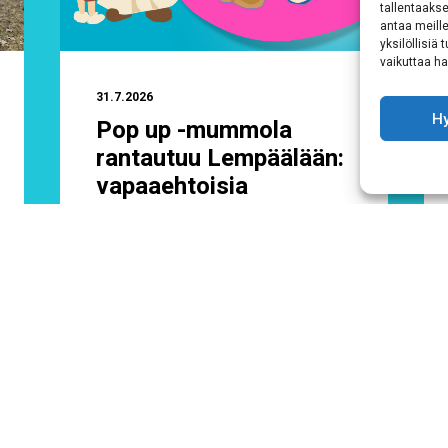
tallentaaks
antaa meille
yksilöllisiä
vaikuttaa hai
31.7.2026
H
Pop up -mummola
rantautuu Lempäälään:
vapaaehtoisia
ikäihmisiä kutsutaan
mukaan toimintaan