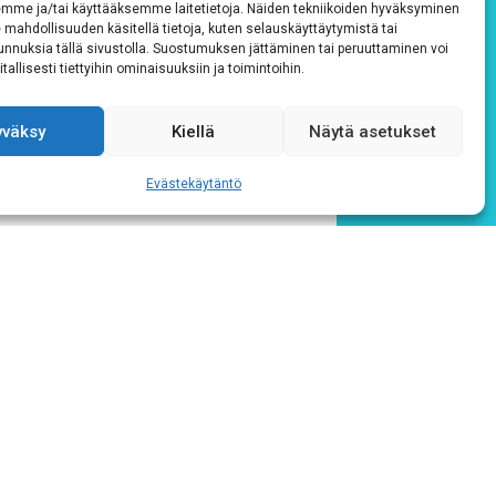
emme ja/tai käyttääksemme laitetietoja. Näiden tekniikoiden hyväksyminen
 mahdollisuuden käsitellä tietoja, kuten selauskäyttäytymistä tai
 tunnuksia tällä sivustolla. Suostumuksen jättäminen tai peruuttaminen voi
tallisesti tiettyihin ominaisuuksiin ja toimintoihin.
24.7.2026
26.6.2026
yväksy
Kiellä
Näytä asetukset
Ilahduta tuntematonta
Toimi
pienellä välittämisen
suljet
Evästekäytäntö
teolla