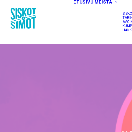
ETUSIVU
MEISTÄ
SISK
TARI
AVOI
KUMP
HANK