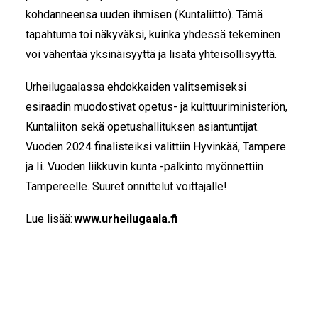
kohdanneensa uuden ihmisen (Kuntaliitto). Tämä
tapahtuma toi näkyväksi, kuinka yhdessä tekeminen
voi vähentää yksinäisyyttä ja lisätä yhteisöllisyyttä.
Urheilugaalassa e
hdokkaiden valitsemiseksi
esiraadin muodostivat opetus- ja kulttuuriministeriön,
Kuntaliiton sekä opetushallituksen asiantuntijat.
Vuoden 2024 finalisteiksi valittiin Hyvinkää, Tampere
ja Ii. Vuoden liikkuvin kunta -palkinto myönnettiin
Tampereelle. Suuret onnittelut voittajalle!
Lue lisää:
www.urheilugaala.fi