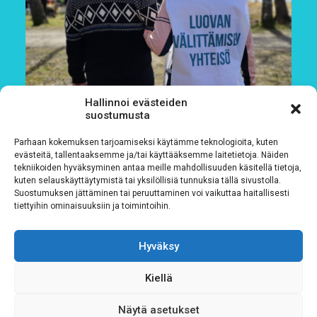
Hallinnoi evästeiden
suostumusta
Parhaan kokemuksen tarjoamiseksi käytämme teknologioita, kuten
evästeitä, tallentaaksemme ja/tai käyttääksemme laitetietoja. Näiden
tekniikoiden hyväksyminen antaa meille mahdollisuuden käsitellä tietoja,
kuten selauskäyttäytymistä tai yksilöllisiä tunnuksia tällä sivustolla.
Suostumuksen jättäminen tai peruuttaminen voi vaikuttaa haitallisesti
tiettyihin ominaisuuksiin ja toimintoihin.
Löydät Siskot ja Simot nyt Fundiksesta
Hyväksy
4.8.2026
Kiellä
Näytä asetukset