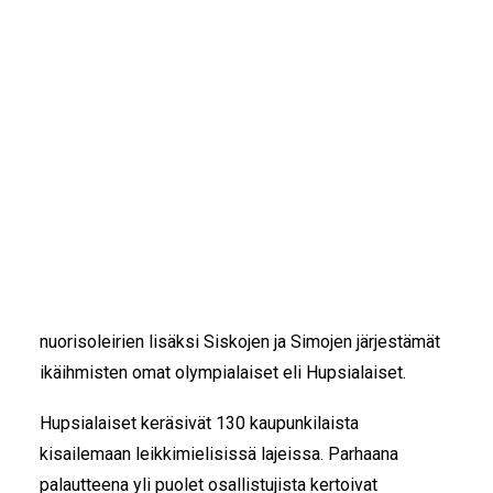
IKÄIHMISET
KOHTAAMISPAIKAT
Siskot ja Simot Hyvinkään toimintakoordinaattori Heli
MIESPORUKAT
Lepola sai kunnian osallistua Hyvinkään kaupungin
YHTEYSTIEDOT
mukana Urheilugaalan finaaliin.
TILAA UUTISKIRJE
YHTEYDENOTTOLOMAKE
Urheilugaalassa seitsemättä kertaa järjestetyssä
Suomen liikkuvin kunta -kilpailussa haettiin
kuntalaisten liikunta- ja liikkumismahdollisuuksia
laaja-alaisesti edistänyttä kuntaa. Kilpailun teemana
oli vuonna 2024 yhteisöllinen liike. Hyvinkäällä
yhteisöllisyyttä on lisännyt kilpaurheilun ja
nuorisoleirien lisäksi Siskojen ja Simojen järjestämät
ikäihmisten omat olympialaiset eli Hupsialaiset.
Hupsialaiset keräsivät 130 kaupunkilaista
kisailemaan leikkimielisissä lajeissa. Parhaana
palautteena yli puolet osallistujista kertoivat