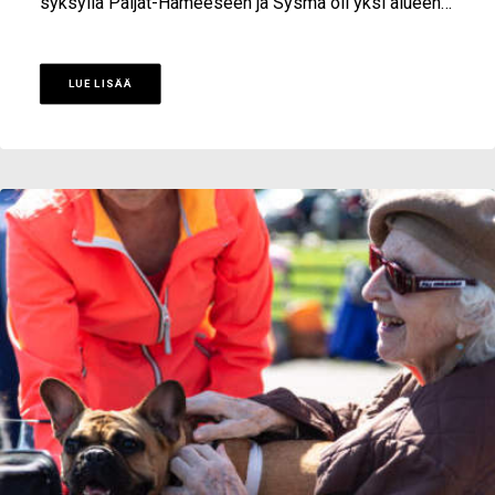
syksyllä Päijät-Hämeeseen ja Sysmä oli yksi alueen…
LUE LISÄÄ