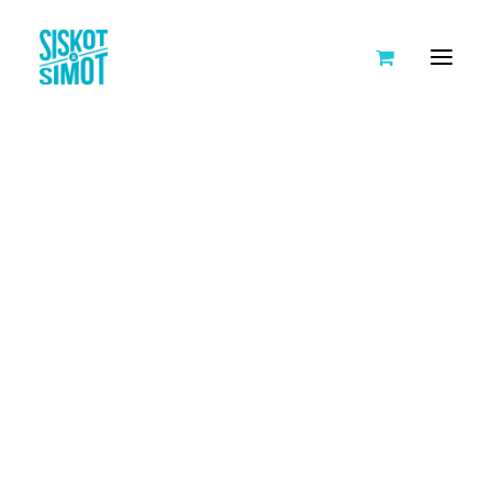
SISKOT JA SIMOT
TARINA
AVOIMET TYÖPAIKAT
KUMPPANIT
HANKKEET
KEIKKAKALENTERI
TEHDÄÄN YLLÄTYKSIÄ IKÄIHMISILLE
LEIVO ILOA IKÄIHMISILLE
JOULUPOSTIA IKÄIHMISILLE
NUORTA VÄLITTÄMISTÄ
TYÖ-, HARRASTUS- JA AIKUISKOULUTUSPORUKAT