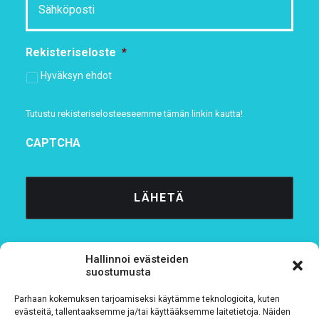
Rekisteriseloste
*
Hyväksyn ehdot
Tutustu rekisteriselosteeseemme
tämän linkin kautta!
CAPTCHA
Hallinnoi evästeiden
suostumusta
Parhaan kokemuksen tarjoamiseksi käytämme teknologioita, kuten
Tietosuojaseloste
evästeitä, tallentaaksemme ja/tai käyttääksemme laitetietoja. Näiden