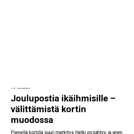
IKÄIHMISET
KOHTAAMISPAIKAT
MIESPORUKAT
YHTEYSTIEDOT
TILAA UUTISKIRJE
YHTEYDENOTTOLOMAKE
10.12.2025
Joulupostia ikäihmisille –
välittämistä kortin
muodossa
Pienellä kortilla suuri merkitys Hetki pysähtyy, ja arjen