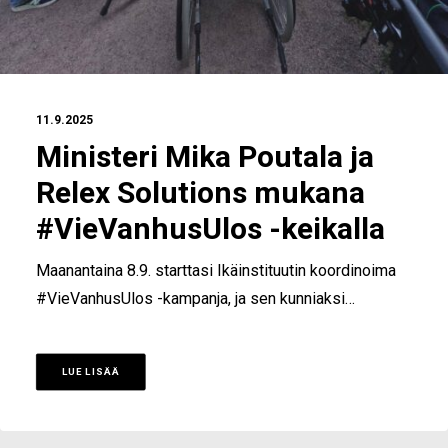
11.9.2025
Ministeri Mika Poutala ja
Relex Solutions mukana
#VieVanhusUlos -keikalla
Maanantaina 8.9. starttasi Ikäinstituutin koordinoima
#VieVanhusUlos -kampanja, ja sen kunniaksi…
LUE LISÄÄ