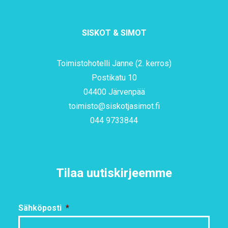
SISKOT & SIMOT
Toimistohotelli Janne (2. kerros)
Postikatu 10
04400 Järvenpää
toimisto@siskotjasimot.fi
044 9733844
Tilaa uutiskirjeemme
Sähköposti
*