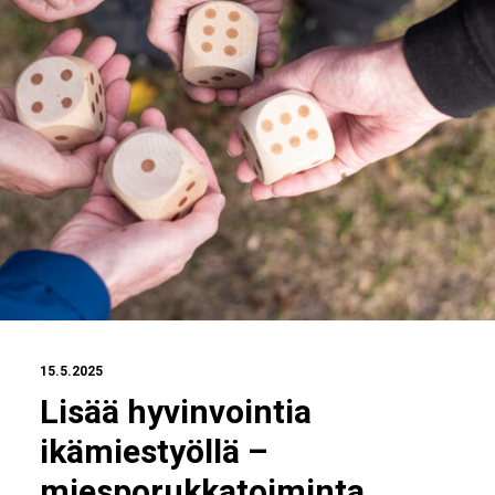
15.5.2025
Lisää hyvinvointia
ikämiestyöllä –
miesporukkatoiminta