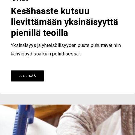
18.7.2025
Kesähaaste kutsuu
lievittämään yksinäisyyttä
pienillä teoilla
Yksinäisyys ja yhteisöllisyyden puute puhuttavat niin
kahvipöydissä kuin poliittisessa…
LUE LISÄÄ