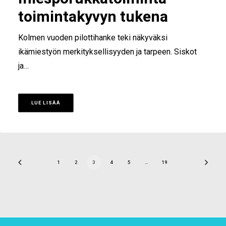
toimintakyvyn tukena
Kolmen vuoden pilottihanke teki näkyväksi
ikämiestyön merkityksellisyyden ja tarpeen. Siskot
ja…
LUE LISÄÄ
1
2
3
4
5
…
19