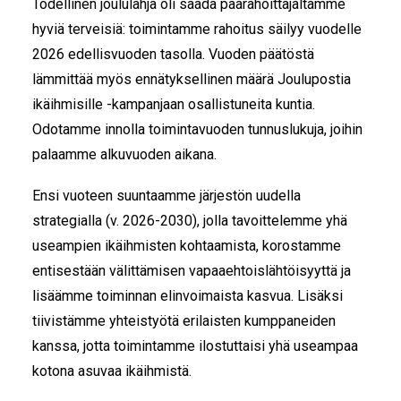
Todellinen joululahja oli saada päärahoittajaltamme
hyviä terveisiä: toimintamme rahoitus säilyy vuodelle
2026 edellisvuoden tasolla. Vuoden päätöstä
lämmittää myös ennätyksellinen määrä Joulupostia
ikäihmisille -kampanjaan osallistuneita kuntia.
Odotamme innolla toimintavuoden tunnuslukuja, joihin
palaamme alkuvuoden aikana.
Ensi vuoteen suuntaamme järjestön uudella
strategialla (v. 2026-2030), jolla tavoittelemme yhä
useampien ikäihmisten kohtaamista, korostamme
entisestään välittämisen vapaaehtoislähtöisyyttä ja
lisäämme toiminnan elinvoimaista kasvua. Lisäksi
tiivistämme yhteistyötä erilaisten kumppaneiden
kanssa, jotta toimintamme ilostuttaisi yhä useampaa
kotona asuvaa ikäihmistä.