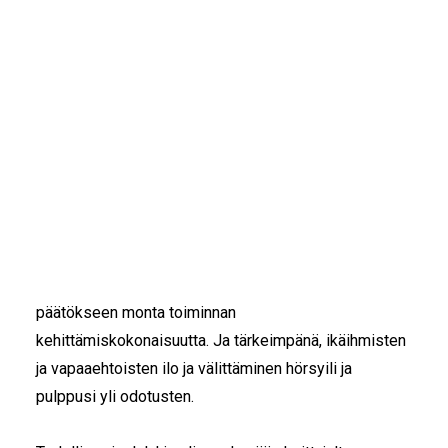
Vuosi 2025 oli myötätuulinen ja täynnä välittämistä.
IKÄIHMISET
Lämmin kiitos kaikille Siskojen ja Simojen
KOHTAAMISPAIKAT
MIESPORUKAT
välittämisen tekoihin osallistuneille ja
yhteisöllisyyden edistäjille!
YHTEYSTIEDOT
TILAA UUTISKIRJE
YHTEYDENOTTOLOMAKE
Siskojen ja Simojen vuosi oli järjestökentän
myrskyvaroituksista huolimatta myötätuulinen.
Toimintamme todettiin ulkopuolisessa arvioinnissa
vaikuttavaksi ja tulokselliseksi.
Työyhteisössämme
työskenteli ennätysmäärä helpon vapaaehtoisuuden
mahdollistavaa henkilöstöä. Saimme alulle ja
päätökseen monta toiminnan
kehittämiskokonaisuutta. Ja tärkeimpänä, ikäihmisten
ja vapaaehtoisten ilo ja välittäminen hörsyili ja
pulppusi yli odotusten.