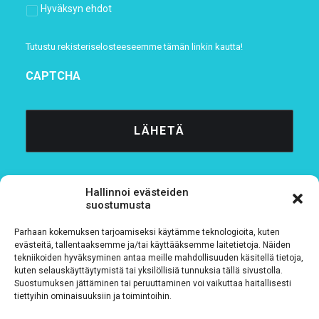
Hyväksyn ehdot
Tutustu rekisteriselosteeseemme
tämän linkin kautta!
CAPTCHA
Hallinnoi evästeiden
suostumusta
Parhaan kokemuksen tarjoamiseksi käytämme teknologioita, kuten
Tietosuojaseloste
evästeitä, tallentaaksemme ja/tai käyttääksemme laitetietoja. Näiden
tekniikoiden hyväksyminen antaa meille mahdollisuuden käsitellä tietoja,
kuten selauskäyttäytymistä tai yksilöllisiä tunnuksia tällä sivustolla.
Verkkolaskutustiedot
Suostumuksen jättäminen tai peruuttaminen voi vaikuttaa haitallisesti
tiettyihin ominaisuuksiin ja toimintoihin.
Materiaalipankki