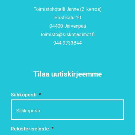
Toimistohotelli Janne (2. kerros)
Postikatu 10
04400 Järvenpää
toimisto@siskotjasimot.fi
044 9733844
Tilaa uutiskirjeemme
Sähköposti
*
Rekisteriseloste
*