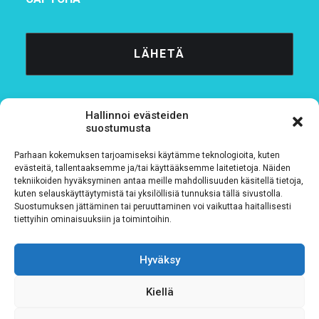
Hallinnoi evästeiden
suostumusta
Parhaan kokemuksen tarjoamiseksi käytämme teknologioita, kuten
Tietosuojaseloste
evästeitä, tallentaaksemme ja/tai käyttääksemme laitetietoja. Näiden
tekniikoiden hyväksyminen antaa meille mahdollisuuden käsitellä tietoja,
kuten selauskäyttäytymistä tai yksilöllisiä tunnuksia tällä sivustolla.
Verkkolaskutustiedot
Suostumuksen jättäminen tai peruuttaminen voi vaikuttaa haitallisesti
tiettyihin ominaisuuksiin ja toimintoihin.
Materiaalipankki
Hyväksy
Kiellä