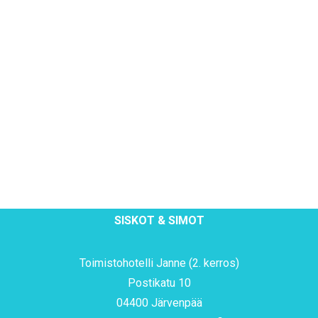
IKÄIHMISET
Siskojen ja Simojen kauppa-avulle. Palkinnon…
KOHTAAMISPAIKAT
MIESPORUKAT
YHTEYSTIEDOT
LUE LISÄÄ
TILAA UUTISKIRJE
YHTEYDENOTTOLOMAKE
SISKOT & SIMOT
Toimistohotelli Janne (2. kerros)
Postikatu 10
04400 Järvenpää