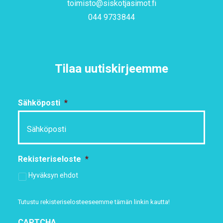
toimisto@siskotjasimot.fi
044 9733844
Tilaa uutiskirjeemme
Sähköposti
*
Rekisteriseloste
*
Hyväksyn ehdot
Tutustu rekisteriselosteeseemme
tämän linkin kautta!
CAPTCHA