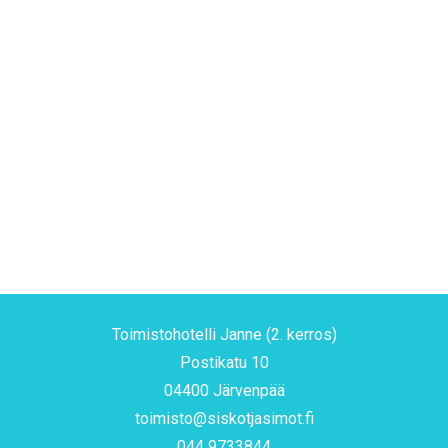
IKÄIHMISET
KOHTAAMISPAIKAT
MIESPORUKAT
LUE LISÄÄ
YHTEYSTIEDOT
TILAA UUTISKIRJE
YHTEYDENOTTOLOMAKE
SISKOT & SIMOT
Toimistohotelli Janne (2. kerros)
Postikatu 10
04400 Järvenpää
toimisto@siskotjasimot.fi
044 9733844