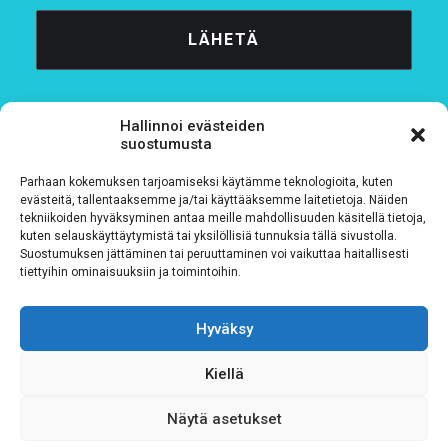
Hallinnoi evästeiden
suostumusta
Parhaan kokemuksen tarjoamiseksi käytämme teknologioita, kuten
Tietosuojaseloste
evästeitä, tallentaaksemme ja/tai käyttääksemme laitetietoja. Näiden
tekniikoiden hyväksyminen antaa meille mahdollisuuden käsitellä tietoja,
kuten selauskäyttäytymistä tai yksilöllisiä tunnuksia tällä sivustolla.
Verkkolaskutustiedot
Suostumuksen jättäminen tai peruuttaminen voi vaikuttaa haitallisesti
tiettyihin ominaisuuksiin ja toimintoihin.
Materiaalipankki
Hyväksy
Kiellä
Näytä asetukset