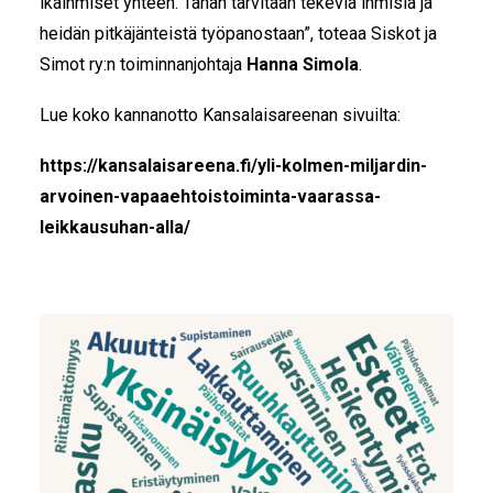
ikäihmiset yhteen. Tähän tarvitaan tekeviä ihmisiä ja
heidän pitkäjänteistä työpanostaan”, toteaa Siskot ja
Simot ry:n toiminnanjohtaja
Hanna Simola
.
Lue koko kannanotto Kansalaisareenan sivuilta:
https://kansalaisareena.fi/yli-kolmen-miljardin-
arvoinen-vapaaehtoistoiminta-vaarassa-
leikkausuhan-alla/