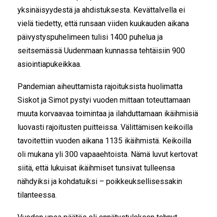
yksinäisyydestä ja ahdistuksesta. Kevättalvella ei
vielä tiedetty, että runsaan viiden kuukauden aikana
päivystyspuhelimeen tulisi 1400 puhelua ja
seitsemässä Uudenmaan kunnassa tehtäisiin 900
asiointiapukeikkaa.
Pandemian aiheuttamista rajoituksista huolimatta
Siskot ja Simot pystyi vuoden mittaan toteuttamaan
muuta korvaavaa toimintaa ja ilahduttamaan ikäihmisiä
luovasti rajoitusten puitteissa. Välittämisen keikoilla
tavoitettiin vuoden aikana 1135 ikäihmistä. Keikoilla
oli mukana yli 300 vapaaehtoista. Nämä luvut kertovat
siitä, että lukuisat ikäihmiset tunsivat tulleensa
nähdyiksi ja kohdatuiksi – poikkeuksellisessakin
tilanteessa.