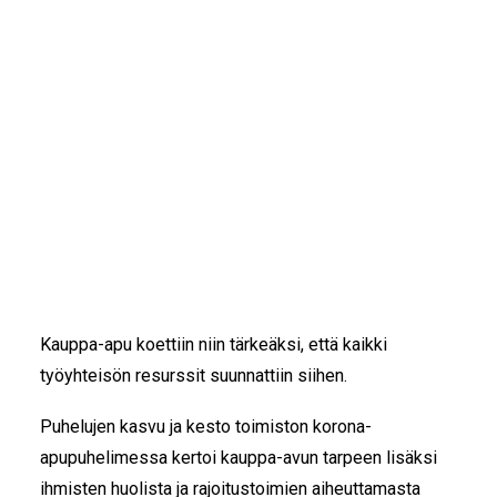
IKÄIHMISET
KOHTAAMISPAIKAT
Siskojen ja Simojen viime vuosi oli
MIESPORUKAT
poikkeuksellisuudestaan huolimatta täynnä
YHTEYSTIEDOT
onnistumisia. Tästä voidaan kiittää upeita
TILAA UUTISKIRJE
vapaaehtoisia ja tukijoitamme.
YHTEYDENOTTOLOMAKE
Maaliskuun puolivälissä perustoiminta, välittämisen
keikkailu jouduttiin keskeyttämään ja siirryttiin
koronamoodiin
. Siskot ja Simot käynnisti ketterästi
muutamassa päivässä ikäihmisille ja riskiryhmiin
kuuluville suunnatun kauppa- ja apteekkiasiointiavun.
Kauppa-apu koettiin niin tärkeäksi, että kaikki
työyhteisön resurssit suunnattiin siihen.
Puhelujen kasvu ja kesto toimiston korona-
apupuhelimessa kertoi kauppa-avun tarpeen lisäksi
ihmisten huolista ja rajoitustoimien aiheuttamasta