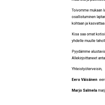
Toivomme mukaan lajie
osallistuminen lajit
kohtaan ja kasvatta
Kisa saa omat kotis
yhdelle muulle taholl
Pyydämme alustavia 
Allekirjoittaneet anta
Yhteistyöterveisin,
Eero Väisänen
eer
Marjo Salmela
marj