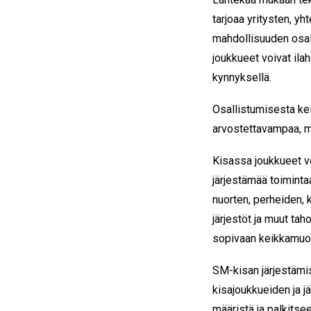
tarjoaa yritysten, yh
mahdollisuuden osall
joukkueet voivat ilah
kynnyksellä.
Osallistumisesta ke
arvostettavampaa, m
Kisassa joukkueet voi
järjestämää toiminta
nuorten, perheiden,
järjestöt ja muut tah
sopivaan keikkamuo
SM-kisan järjestämis
kisajoukkueiden ja jä
määristä ja palkitse