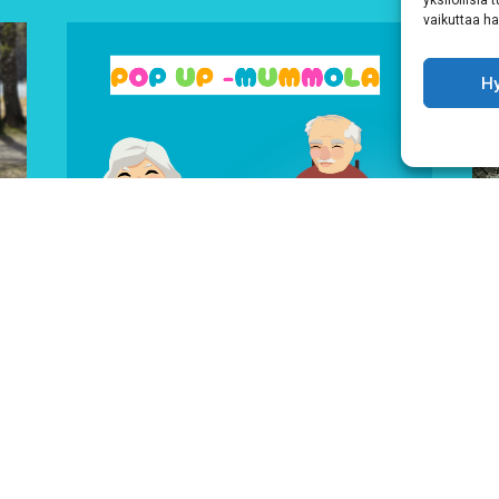
yksilöllisiä
vaikuttaa hai
H
31.7.2026
Pop up -mummola