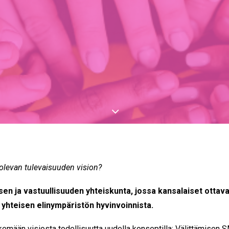
 olevan tulevaisuuden vision?
sen ja vastuullisuuden yhteiskunta, jossa kansalaiset ottav
 yhteisen elinympäristön hyvinvoinnista.
mään visiosta todellisuutta uudella konseptilla: Välittämisen S