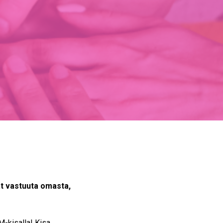
at vastuuta omasta,
M-kisalla! Kisa