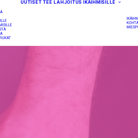
UUTISET
TEE LAHJOITUS
IKÄIHMISILLE
IÄ
IKÄIH
ILLE
KOHTA
MISILLE
MIESP
STÄ
JA
RUKAT