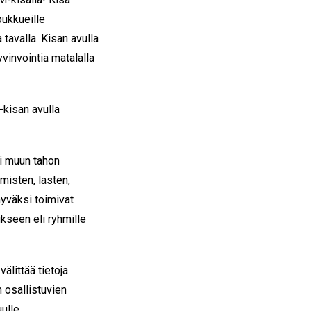
oukkueille
tavalla. Kisan avulla
yvinvointia matalalla
kisan avulla
tai muun tahon
misten, lasten,
yväksi toimivat
ukseen eli ryhmille
älittää tietoja
n osallistuvien
ulle.