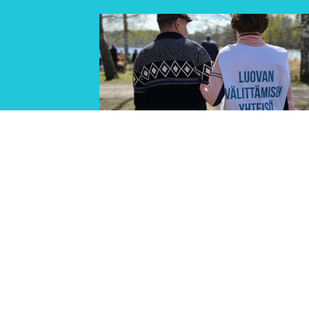
4.8.2026
estä ei
Löydät Siskot ja Simot