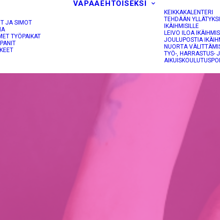
VAPAAEHTOISEKSI
KEIKKAKALENTERI
TEHDÄÄN YLLÄTYKS
OT JA SIMOT
IKÄIHMISILLE
NA
LEIVO ILOA IKÄIHMIS
MET TYÖPAIKAT
JOULUPOSTIA IKÄIH
PANIT
NUORTA VÄLITTÄMI
KEET
TYÖ-, HARRASTUS- 
AIKUISKOULUTUSPO