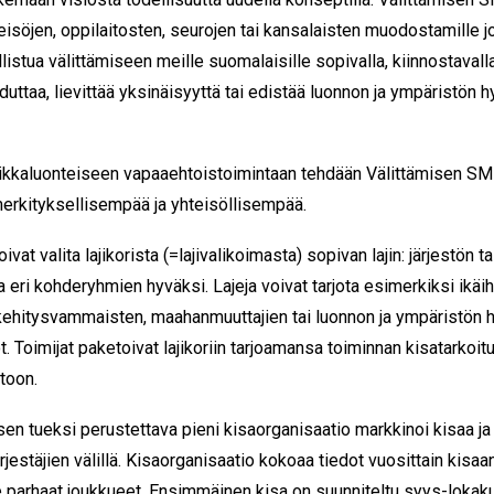
teisöjen, oppilaitosten, seurojen tai kansalaisten muodostamille j
istua välittämiseen meille suomalaisille sopivalla, kiinnostavalla 
duttaa, lievittää yksinäisyyttä tai edistää luonnon ja ympäristön h
ikkaluonteiseen vapaaehtoistoimintaan tehdään Välittämisen SM-
erkityksellisempää ja yhteisöllisempää.
vat valita lajikorista (=lajivalikoimasta) sopivan lajin: järjestön 
a eri kohderyhmien hyväksi. Lajeja voivat tarjota esimerkiksi ikäih
 kehitysvammaisten, maahanmuuttajien tai luonnon ja ympäristön h
ot. Toimijat paketoivat lajikoriin tarjoamansa toiminnan kisatarkoit
toon.
en tueksi perustettava pieni kisaorganisaatio markkinoi kisaa ja v
rjestäjien välillä. Kisaorganisaatio kokoaa tiedot vuosittain kisaa
e parhaat joukkueet. Ensimmäinen kisa on suunniteltu syys-lokaku