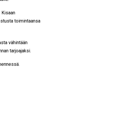
. Kisaan
nostusta toimintaansa
asta vähintään
nan tarjoajaksi.
 mennessä.