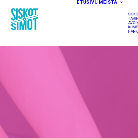
ETUSIVU
MEISTÄ
SISK
TARI
AVOI
KUMP
HANK