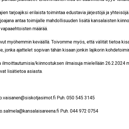
n tarjoajiksi erilaista toimintaa edustavia järjestöjä ja yhteisöjä
arjoajana antaa toimijalle mahdollisuuden lisätä kansalaisten kiin
a vapaaehtoisten määrää.
ivut myöhemmin keväällä. Toivomme myös, että välität tietoa kis
e, jonka ajattelet sopivan tähän kisaan jonkin lajikorin kohdetoimin
ilmoittautumisia/kiinnostuksen ilmaisuja mielellään 26.2.2024
vat lisätietoa asiasta.
o.vaisanen@siskotjasimot.fi
Puh. 050 545 3145
o.salmela@kansalaisareena.fi
Puh. 044 972 0754