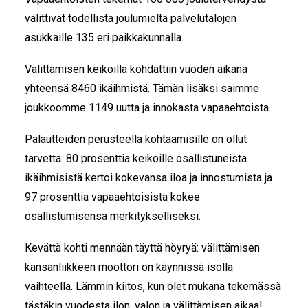
välittivät todellista joulumieltä palvelutalojen
asukkaille 135 eri paikkakunnalla.
Välittämisen keikoilla kohdattiin vuoden aikana
yhteensä 8460 ikäihmistä. Tämän lisäksi saimme
joukkoomme 1149 uutta ja innokasta vapaaehtoista.
Palautteiden perusteella kohtaamisille on ollut
tarvetta. 80 prosenttia keikoille osallistuneista
ikäihmisistä kertoi kokevansa iloa ja innostumista ja
97 prosenttia vapaaehtoisista kokee
osallistumisensa merkitykselliseksi.
Kevättä kohti mennään täyttä höyryä: välittämisen
kansanliikkeen moottori on käynnissä isolla
vaihteella. Lämmin kiitos, kun olet mukana tekemässä
tästäkin vuodesta ilon, valon ja välittämisen aikaa!