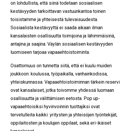
on lohdullista, että siinä todetaan sosiaalisen
kestävyyden tarkoittavan vastuunkantoa toinen
toisistamme ja yhteisestä tulevaisuudesta.
Sosiaalista kestävyyttä ei saada aikaan ilman
kansalaisten osallisuutta toimijoina ja lähimmäisinä,
antajina ja saajina. Väylän sosiaalisen kestävyyden
luomiseen tarjoaa vapaaehtoistoiminta.
Osattomuus on tunnetta siitä, että ei kuulu muiden
joukkoon: koulussa, työpaikalla, vanhainkodissa,
yhteiskunnassa. Vapaaehtoistoiminnan tärkein reservi
ovat kansalaiset, jotka toivomme yhdessä luomaan
osallisuutta ja välittämisen eetosta. Pop up-
vapaaehtoisiksi hyvinvoinnin tuottajiksi ovat
tervetulleita kaikki: yritysten ja yhteisöjen työntekijät,
oppilaitosten ja koulujen oppilaat, sekä eri-ikäiset