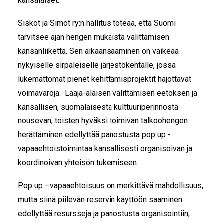
kansalaiset.
Siskot ja Simot ry:n hallitus toteaa, että Suomi
tarvitsee ajan hengen mukaista välittämisen
kansanliikettä. Sen aikaansaaminen on vaikeaa
nykyiselle sirpaleiselle järjestökentälle, jossa
lukemattomat pienet kehittämisprojektit hajottavat
voimavaroja. Laaja-alaisen välittämisen eetoksen ja
kansallisen, suomalaisesta kulttuuriperinnöstä
nousevan, toisten hyväksi toimivan talkoohengen
herättäminen edellyttää panostusta pop up -
vapaaehtoistoimintaa kansallisesti organisoivan ja
koordinoivan yhteisön tukemiseen.
Pop up –vapaaehtoisuus on merkittävä mahdollisuus,
mutta siinä piilevän reservin käyttöön saaminen
edellyttää resursseja ja panostusta organisointiin,