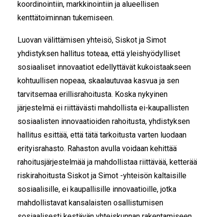
koordinointiin, markkinointiin ja alueellisen
kenttätoiminnan tukemiseen.
Luovan välittämisen yhteisö, Siskot ja Simot
yhdistyksen hallitus toteaa, että yleishyödylliset
sosiaaliset innovaatiot edellyttävät kukoistaakseen
kohtuullisen nopeaa, skaalautuvaa kasvua ja sen
tarvitsemaa erillisrahoitusta. Koska nykyinen
järjestelmä ei riittävästi mahdollista ei-kaupallisten
sosiaalisten innovaatioiden rahoitusta, yhdistyksen
hallitus esittää, että tätä tarkoitusta varten luodaan
erityisrahasto. Rahaston avulla voidaan kehittää
rahoitusjärjestelmää ja mahdollistaa riittävää, ketterää
riskirahoitusta Siskot ja Simot -yhteisön kaltaisille
sosiaalisille, ei kaupallisille innovaatioille, jotka
mahdollistavat kansalaisten osallistumisen
sosiaalisesti kestävän yhteiskunnan rakentamiseen.