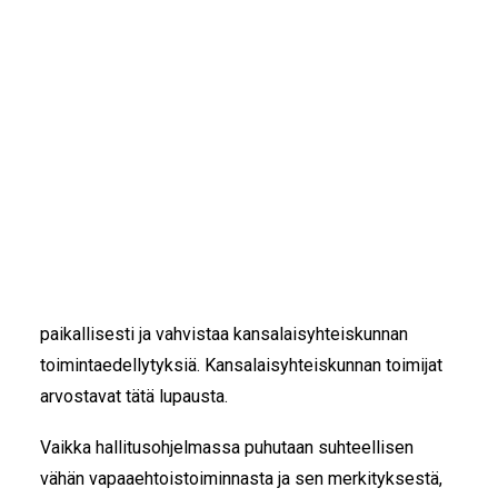
IKÄIHMISET
KOHTAAMISPAIKAT
Siskot ja Simot ry:n hallituksen kannanotto 5.6.2019
MIESPORUKAT
Siskot ja Simot ry:n hallitus toivoo hallitusohjelman
YHTEYSTIEDOT
TILAA UUTISKIRJE
täytäntöönpanovaiheessa konkreettista tukea pop up
YHTEYDENOTTOLOMAKE
– vapaaehtoistoiminnan kansallisen yhteisön
kehittämiseen.
Uudessa hallitusohjelmassa hallitus lupaa turvata
osallisuuden ja monimuotoisen kansalaistoiminnan
edellytykset valtakunnallisesti, alueellisesti ja
paikallisesti ja vahvistaa kansalaisyhteiskunnan
toimintaedellytyksiä. Kansalaisyhteiskunnan toimijat
arvostavat tätä lupausta.
Vaikka hallitusohjelmassa puhutaan suhteellisen
vähän vapaaehtoistoiminnasta ja sen merkityksestä,