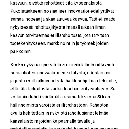
kasvuun, eivätkä rahoittajat sitä kyseenalaista.
Kukoistaakseen sosiaaliset innovaatiot edellyttävät
samaa: nopeaa ja skaalautuvaa kasvua. Tätä ei saada
nykyisessä rahoitusjärjestelmässä aikaan ilman
kasvun tarvitsemaa erillisrahoitusta, jota tarvitaan
tuotekehitykseen, markkinointiin ja työntekijöiden
palkkoihin.
Koska nykyinen järjestelmä ei mahdollista riittävästi
sosiaalisten innovaatioiden kehitystä, edustamani
järjestö esitti alkuvuodesta hallitusohjelman tekijöille,
että tätä tarkoitusta varten luodaan erityisrahasto. Se
voitaisiin tehdä siirtämällä esimerkiksi osa
Sitra
n
hallinnoimista varoista erillisrahastoon. Rahaston
avulla kehitettäisiin nykyistä rahoitusjärjestelmää
kansalaistoimijoiden kaipaamalla tavalla ja