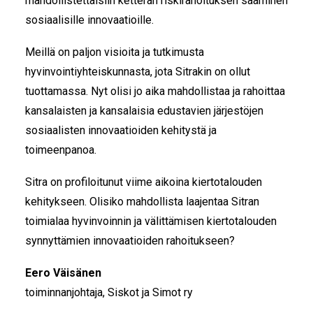
mahdollistettaisiin ketterän riskirahoituksen saaminen
sosiaalisille innovaatioille.
Meillä on paljon visioita ja tutkimusta
hyvinvointiyhteiskunnasta, jota Sitrakin on ollut
tuottamassa. Nyt olisi jo aika mahdollistaa ja rahoittaa
kansalaisten ja kansalaisia edustavien järjestöjen
sosiaalisten innovaatioiden kehitystä ja
toimeenpanoa.
Sitra on profiloitunut viime aikoina kiertotalouden
kehitykseen. Olisiko mahdollista laajentaa Sitran
toimialaa hyvinvoinnin ja välittämisen kiertotalouden
synnyttämien innovaatioiden rahoitukseen?
Eero Väisänen
toiminnanjohtaja, Siskot ja Simot ry