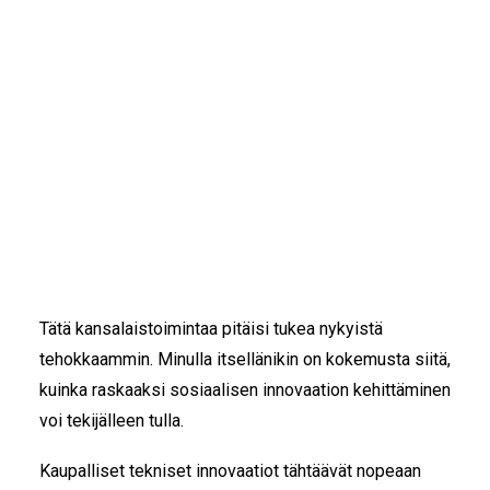
IKÄIHMISET
KOHTAAMISPAIKAT
Rahaston avulla kehitettäisiin nykyistä
MIESPORUKAT
rahoitusjärjestelmää kansalaistoimijoiden kaipaamalla
YHTEYSTIEDOT
tavalla ja mahdollistettaisiin ketterän riskirahoituksen
TILAA UUTISKIRJE
saanti sosiaalisille innovaatioille.
YHTEYDENOTTOLOMAKE
Soile Kuitunen
ja
Leo Stranius
totesivat
Vieraskynä-
kirjoituksessaan
(HS 7.8.) osuvasti, että yhä
useammin innovaatiotoiminnan taustalla on halu
ratkaista yhteiskunnallisia ongelmia.
Tätä kansalaistoimintaa pitäisi tukea nykyistä
tehokkaammin. Minulla itsellänikin on kokemusta siitä,
kuinka raskaaksi sosiaalisen innovaation kehittäminen
voi tekijälleen tulla.
Kaupalliset tekniset innovaatiot tähtäävät nopeaan