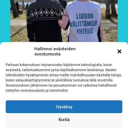
Hallinnoi evästeiden
suostumusta
Parhaan kokemuksen tarjoamiseksi käytämme teknologioita, kuten
evästeitä, tallentaaksemme ja/tai käyttääksemme laitetietoja. Näiden
tekniikoiden hyväksyminen antaa meille mahdollisuuden käsitellä tietoja,
kuten selauskäyttäytymistä tai yksilöllisiä tunnuksia tällä sivustolla.
Suostumuksen jättäminen tai peruuttaminen voi vaikuttaa haitallisesti
tiettyihin ominaisuuksiin ja toimintoihin.
Löydät Siskot ja Simot nyt Fundiksesta
Hyväksy
4.8.2026
Kiellä