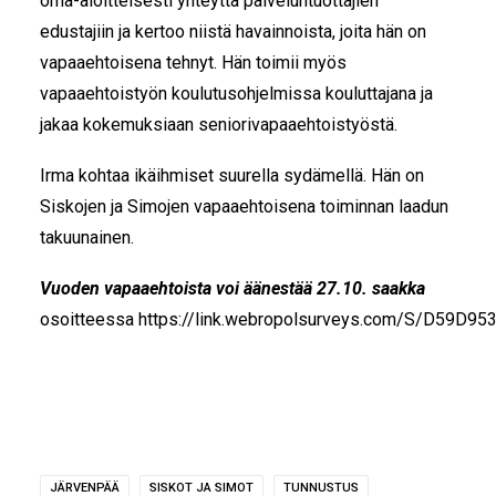
oma-aloitteisesti yhteyttä palveluntuottajien
edustajiin ja kertoo niistä havainnoista, joita hän on
vapaaehtoisena tehnyt. Hän toimii myös
vapaaehtoistyön koulutusohjelmissa kouluttajana ja
jakaa kokemuksiaan seniorivapaaehtoistyöstä.
Irma kohtaa ikäihmiset suurella sydämellä. Hän on
Siskojen ja Simojen vapaaehtoisena toiminnan laadun
takuunainen.
Vuoden vapaaehtoista voi äänestää 27.10. saakka
osoitteessa
https://link.webropolsurveys.com/S/D59D9
JÄRVENPÄÄ
SISKOT JA SIMOT
TUNNUSTUS