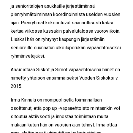
ja senioritalojen asukkaille järjestämänsä
pienryhmätoiminnan koordinoinnista useiden vuosien
ajan. Pienryhmät kokoontuvat säännöllisesti kaksi
kertaa viikossa kussakin palvelutalossa vuoroviikoin.
Lisäksi hän on ryhtynyt kaupungin järjestämän
senioreille suunnatun ulkoiluporukan vapaaehtoiseksi
ryhmänvetäjäksi.
Ansioistaan Siskot ja Simot vapaaehtoisena hänet on
nimetty yhteisön ensimmäiseksi Vuoden Siskoksi v.
2015.
Irma Kinnula on monipuolisella toiminnallaan
osoittanut, että pop up -vapaaehtoistoimintaankin voi
sitoutua aktiivsesti ja innostaa toimintaan muita
mukaan kuten hän on vuosien ajan tehnyt. Irma ottaa