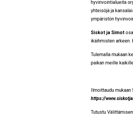
hyvinvointialueita 
yhteisöjä ja kansala
ympäristön hyvinvoin
Siskot ja Simot
osal
ikäihmisten arkeen. K
Tulemalla mukaan ke
paikan meille kaikill
Ilmoittaudu mukaan S
https://www.siskotja
Tutustu Välittämise