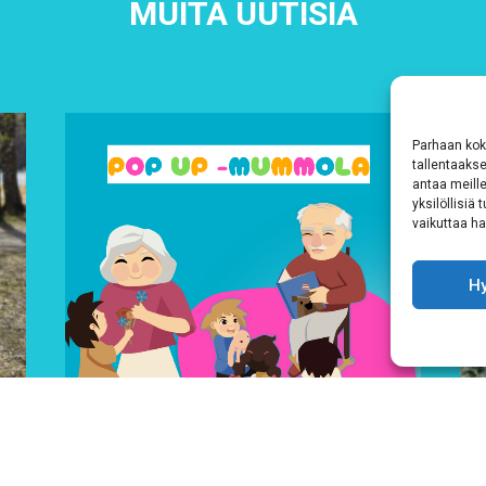
MUITA UUTISIA
Parhaan kok
tallentaaks
antaa meille
yksilöllisiä
vaikuttaa hai
H