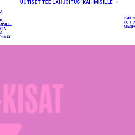
UUTISET
TEE LAHJOITUS
IKÄIHMISILLE
IÄ
IKÄIH
ILLE
KOHTA
MISILLE
MIESP
STÄ
JA
RUKAT