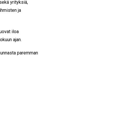
ekä yrityksiä,
ihmisten ja
uovat iloa
kokuun ajan.
iskunnasta paremman