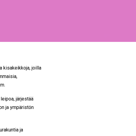
 kisakeikkoja, joilla
ammaisia,
ym.
leipoa, järjestää
non ja ympäristön
urakuntia ja