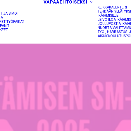
VAPAAEHTOISEKSI
KEIKKAKALENTERI
TEHDÄÄN YLLÄTYKS
OT JA SIMOT
IKÄIHMISILLE
NA
LEIVO ILOA IKÄIHMIS
MET TYÖPAIKAT
JOULUPOSTIA IKÄIH
PANIT
NUORTA VÄLITTÄMI
KEET
TYÖ-, HARRASTUS- 
AIKUISKOULUTUSPO