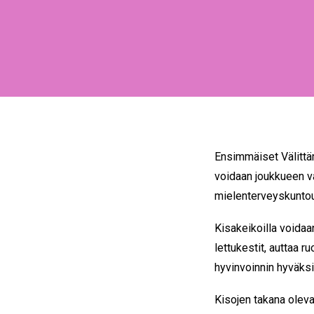
Ensimmäiset Välittämi
voidaan joukkueen va
mielenterveyskuntout
Kisakeikoilla voidaan
lettukestit, auttaa r
hyvinvoinnin hyväksi
Kisojen takana oleva 