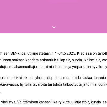
sen SM-kilpailut järjestetään 1.4.-31.5.2025. Kisoissa on tarjolla
linnan mukaan kohdata esimerkiksi lapsia, nuoria, ikäihmisiä, v
ujia, maahanmuuttajia, tai toimia luonnon ja ympäristön hyväksi 
 esimerkiksi ulkoilla yhdessä, pelata, musisoida, laulaa, tanssia, 
uoka-avussa, lajitella tavaroita tai tehdä talkootyötä ja toimia luon
.
yhdistys, Välittämisen kansanliike ry kutsuu järjestöjä, kuntia, se