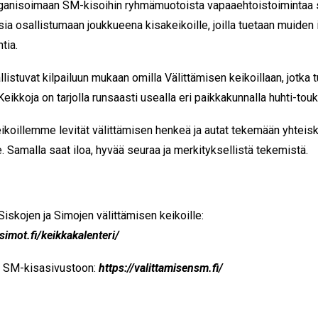
organisoimaan SM-kisoihin ryhmämuotoista vapaaehtoistoimintaa s
isia osallistumaan joukkueena kisakeikoille, joilla tuetaan muiden 
tia.
listuvat kilpailuun mukaan omilla Välittämisen keikoillaan, jotka t
eikkoja on tarjolla runsaasti usealla eri paikkakunnalla huhti-tou
ikoillemme levität välittämisen henkeä ja autat tekemään yhte
e. Samalla saat iloa, hyvää seuraa ja merkityksellistä tekemistä.
iskojen ja Simojen välittämisen keikoille:
simot.fi/keikkakalenteri/
n SM-kisasivustoon:
https://valittamisensm.fi/