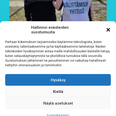
Hallinnoi evästeiden
suostumusta
Parhaan kokemuksen tarjoamiseksi käytämme teknologioita, kuten
evästeitä, tallentaaksemme ja/tai käyttääksemme laitetietoja. Näiden
tekniikoiden hyväksyminen antaa meille mahdollisuuden käsitellä tietoja,
kuten selauskäyttäytymistä tai yksilöllisiä tunnuksia tällä sivustolla.
Suostumuksen jättäminen tai peruuttaminen voi vaikuttaa haitallisesti
tiettyihin ominaisuuksiin ja toimintoihin.
Löydät Siskot ja Simot nyt Fundiksesta
Hyväksy
4.8.2026
Kiellä
Näytä asetukset
Evästekäytäntö