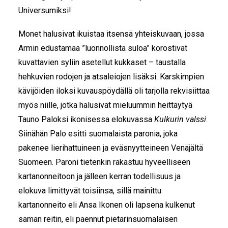
Universumiksi!
Monet halusivat ikuistaa itsensä yhteiskuvaan, jossa
Armin edustamaa ”luonnollista suloa” korostivat
kuvattavien syliin asetellut kukkaset – taustalla
hehkuvien rodojen ja atsaleiojen lisäksi. Karskimpien
kävijöiden iloksi kuvauspöydällä oli tarjolla rekvisiittaa
myös niille, jotka halusivat mieluummin heittäytyä
Tauno Paloksi ikonisessa elokuvassa
Kulkurin valssi
.
Siinähän Palo esitti suomalaista paronia, joka
pakenee lierihattuineen ja eväsnyytteineen Venäjältä
Suomeen. Paroni tietenkin rakastuu hyveelliseen
kartanonneitoon ja jälleen kerran todellisuus ja
elokuva limittyvät toisiinsa, sillä mainittu
kartanonneito eli Ansa Ikonen oli lapsena kulkenut
saman reitin, eli paennut pietarinsuomalaisen