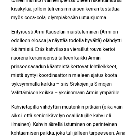
toinen mainitsi vanhempiensa olleen rakentamassa
kisakylää, jolloin tuli ensimmäisen kerran testattua
myös coca-cola, olympiakesän uutuusjuoma.
Erityisesti Armi Kuuselan muisteleminen (Armi on
edelleen elossa ja näyttää todella hyvältä) elähdytti
ikäihmisiä. Eräs kahvilassa vieraillut rouva kertoi
nuorena keränneensä talteen kaikki Armin
prinsessasadun käänteistä kertovat lehtileikkeet,
mistä syntyi koordinaattorin mieleen ajatus koota
syksymmällä keikka – siis Siskojen ja Simojen
Välittämisen keikka – yksinomaan Armin ympärille.
Kahvietapilla viihdyttiin muutenkin pitkään (eikä vain
siksi, että seniorikävelyn osallistujille kahvi oli
ilmainen). Kahvin äärellä istuminen on perinteinen
kohtaamisen paikka, joka tuli jälleen tarpeeseen. Aina