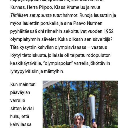
Kunnas, Herra Piipoo, Kissa Krumeluu ja muut
Tiitiäisen satupuusta
tutut hahmot. Runoja lausuttiin ja
myös laulettiin porukalla ja aina Paavo Nurmen
pyyhältäessä ohi riimeihin sekoittuivat vuoden 1952
olympiahymnin sävelet. Kuka olikaan sen säveltäjä?
Tätä kysyttiin kahvilan olympiavisassa – vastaus
löytyi tietoiskusta, jollaisia oli teipattu rodopuiston
keskikäytävälle, ”olympiapolun” varrella jököttäviin
lyhtypylväisiin ja mäntyihin.
Kun mainitun
pääväylän
varrelle
sitten levisi
huhu, että
kahvilassa