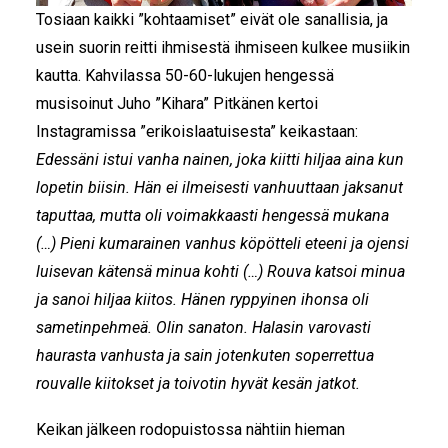
Tosiaan kaikki ”kohtaamiset” eivät ole sanallisia, ja
usein suorin reitti ihmisestä ihmiseen kulkee musiikin
kautta. Kahvilassa 50-60-lukujen hengessä
musisoinut Juho ”Kihara” Pitkänen kertoi
Instagramissa ”erikoislaatuisesta” keikastaan:
Edessäni istui vanha nainen, joka kiitti hiljaa aina kun
lopetin biisin. Hän ei ilmeisesti vanhuuttaan jaksanut
taputtaa, mutta oli voimakkaasti hengessä mukana
(…) Pieni kumarainen vanhus köpötteli eteeni ja ojensi
luisevan kätensä minua kohti (…) Rouva katsoi minua
ja sanoi hiljaa kiitos. Hänen ryppyinen ihonsa oli
sametinpehmeä. Olin sanaton. Halasin varovasti
haurasta vanhusta ja sain jotenkuten soperrettua
rouvalle kiitokset ja toivotin hyvät kesän jatkot.
Keikan jälkeen rodopuistossa nähtiin hieman