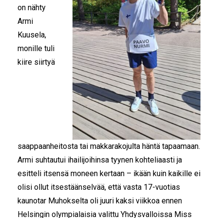
on nähty
Armi
Kuusela,
monille tuli
kiire siirtyä
saappaanheitosta tai makkarakojulta häntä tapaamaan.
Armi suhtautui ihailijoihinsa tyynen kohteliaasti ja
esitteli itsensä moneen kertaan – ikään kuin kaikille ei
olisi ollut itsestäänselvää, että vasta 17-vuotias
kaunotar Muhokselta oli juuri kaksi viikkoa ennen
Helsingin olympialaisia valittu Yhdysvalloissa Miss