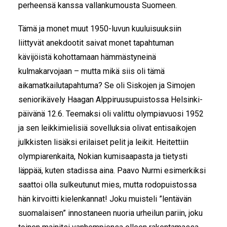
perheensä kanssa vallankumousta Suomeen.
Tämä ja monet muut 1950-luvun kuuluisuuksiin
liittyvät anekdootit saivat monet tapahtuman
kävijöistä kohottamaan hämmästyneinä
kulmakarvojaan – mutta mikä siis oli tämä
aikamatkailutapahtuma? Se oli Siskojen ja Simojen
seniorikävely Haagan Alppiruusupuistossa Helsinki-
päivänä 12.6. Teemaksi oli valittu olympiavuosi 1952
ja sen leikkimielisiä sovelluksia olivat entisaikojen
julkkisten lisäksi erilaiset pelit ja leikit. Heitettiin
olympiarenkaita, Nokian kumisaapasta ja tietysti
läppää, kuten stadissa aina. Paavo Nurmi esimerkiksi
saattoi olla sulkeutunut mies, mutta rodopuistossa
hän kirvoitti kielenkannat! Joku muisteli ”lentävän
suomalaisen” innostaneen nuoria urheilun pariin, joku