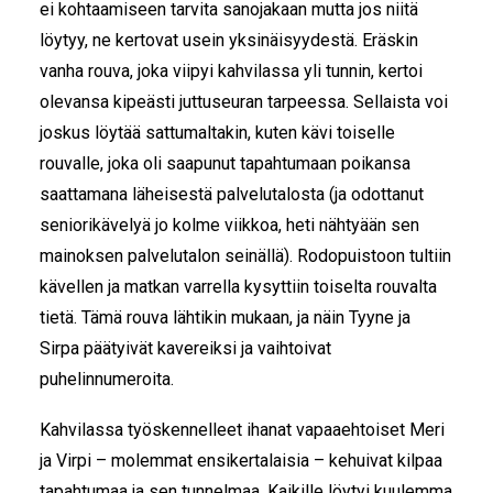
ei kohtaamiseen tarvita sanojakaan mutta jos niitä
löytyy, ne kertovat usein yksinäisyydestä. Eräskin
vanha rouva, joka viipyi kahvilassa yli tunnin, kertoi
olevansa kipeästi juttuseuran tarpeessa. Sellaista voi
joskus löytää sattumaltakin, kuten kävi toiselle
rouvalle, joka oli saapunut tapahtumaan poikansa
saattamana läheisestä palvelutalosta (ja odottanut
seniorikävelyä jo kolme viikkoa, heti nähtyään sen
mainoksen palvelutalon seinällä). Rodopuistoon tultiin
kävellen ja matkan varrella kysyttiin toiselta rouvalta
tietä. Tämä rouva lähtikin mukaan, ja näin Tyyne ja
Sirpa päätyivät kavereiksi ja vaihtoivat
puhelinnumeroita.
Kahvilassa työskennelleet ihanat vapaaehtoiset Meri
ja Virpi – molemmat ensikertalaisia – kehuivat kilpaa
tapahtumaa ja sen tunnelmaa. Kaikille löytyi kuulemma