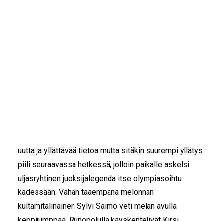
IKÄIHMISET
KOHTAAMISPAIKAT
MIESPORUKAT
YHTEYSTIEDOT
”Paavo Nurmi oli yllättävän sulkeutunut mies”,totesi
TILAA UUTISKIRJE
varttunut rouvashenkilö, joka oli nähnyt Nurmesta
YHTEYDENOTTOLOMAKE
kertovan dokumentin ja muisteli mielellään muitakin
Helsingin olympialaisista tai valkokankaalta tuttuja
1950-luvun tähtiä.
Haagan Alppiruusupuistoon sommitellun
”julkkispolun” varrelta löytyi heistä kuulemma paljon
uutta ja yllättävää tietoa mutta sitäkin suurempi yllätys
piili seuraavassa hetkessä, jolloin paikalle askelsi
uljasryhtinen juoksijalegenda itse olympiasoihtu
kädessään. Vähän taaempana melonnan
kultamitalinainen Sylvi Saimo veti melan avulla
keppijumppaa. Runopolulla käyskentelivät Kirsi