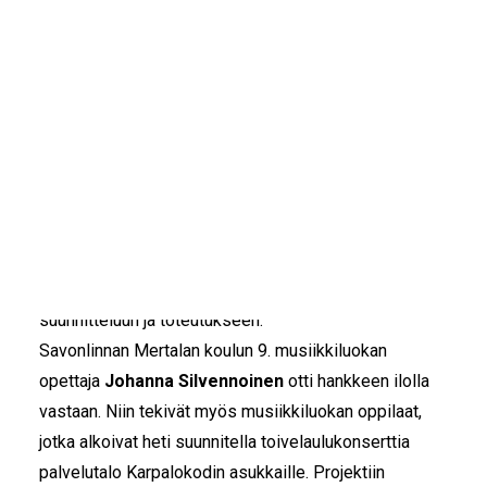
IKÄIHMISET
Savonlinnan Siskojen ja Simojen Nuorta
KOHTAAMISPAIKAT
MIESPORUKAT
välittämistä -hankkeesta tehtiin
dokumentaarinen lyhytelokuva, joka on
YHTEYSTIEDOT
nyt kaikkien katsottavissa.
TILAA UUTISKIRJE
YHTEYDENOTTOLOMAKE
Keväällä 2022 Siskot ja Simot toteutti Savonlinnassa
hankkeen, jonka tavoitteena oli tuottaa antoisia
kohtaamisia ikäihmisten ja nuorten välillä, vähentää
ikäihmisten yksinäisyyttä ja tarjota nuorille tilaisuuksia
osallistua pop up -vapaaehtoistoiminnan
suunnitteluun ja toteutukseen.
Savonlinnan Mertalan koulun 9. musiikkiluokan
opettaja
Johanna Silvennoinen
otti hankkeen ilolla
vastaan. Niin tekivät myös musiikkiluokan oppilaat,
jotka alkoivat heti suunnitella toivelaulukonserttia
palvelutalo Karpalokodin asukkaille. Projektiin