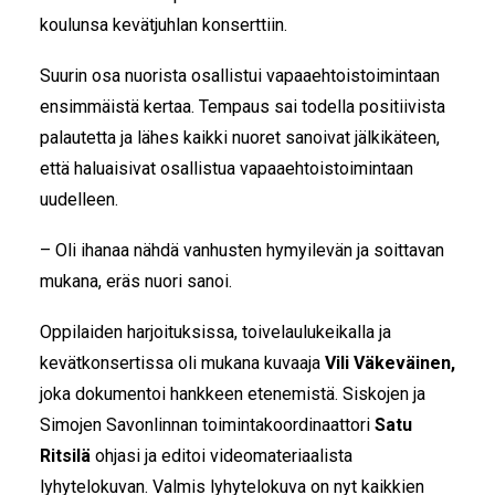
koulunsa kevätjuhlan konserttiin.
Suurin osa nuorista osallistui vapaaehtoistoimintaan
ensimmäistä kertaa. Tempaus sai todella positiivista
palautetta ja lähes kaikki nuoret sanoivat jälkikäteen,
että haluaisivat osallistua vapaaehtoistoimintaan
uudelleen.
– Oli ihanaa nähdä vanhusten hymyilevän ja soittavan
mukana, eräs nuori sanoi.
Oppilaiden harjoituksissa, toivelaulukeikalla ja
kevätkonsertissa oli mukana kuvaaja
Vili Väkeväinen,
joka dokumentoi hankkeen etenemistä. Siskojen ja
Simojen Savonlinnan toimintakoordinaattori
Satu
Ritsilä
ohjasi ja editoi videomateriaalista
lyhytelokuvan. Valmis lyhytelokuva on nyt kaikkien