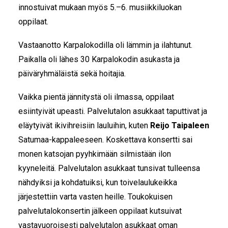
innostuivat mukaan myös 5.–6. musiikkiluokan
oppilaat.
Vastaanotto Karpalokodilla oli lämmin ja ilahtunut.
Paikalla oli lähes 30 Karpalokodin asukasta ja
päiväryhmäläistä sekä hoitajia.
Vaikka pientä jännitystä oli ilmassa, oppilaat
esiintyivät upeasti. Palvelutalon asukkaat taputtivat ja
eläytyivät ikivihreisiin lauluihin, kuten
Reijo Taipaleen
Satumaa-kappaleeseen. Koskettava konsertti sai
monen katsojan pyyhkimään silmistään ilon
kyyneleitä. Palvelutalon asukkaat tunsivat tulleensa
nähdyiksi ja kohdatuiksi, kun toivelaulukeikka
järjestettiin varta vasten heille. Toukokuisen
palvelutalokonsertin jälkeen oppilaat kutsuivat
vastavuoroisesti palvelutalon asukkaat oman