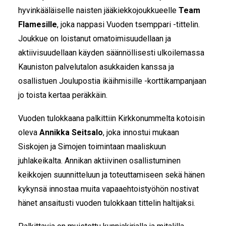
hyvinkääläiselle naisten jääkiekkojoukkueelle
Team
Flamesille
, joka nappasi Vuoden tsemppari -tittelin.
Joukkue on loistanut omatoimisuudellaan ja
aktiivisuudellaan käyden säännöllisesti ulkoilemassa
Kauniston palvelutalon asukkaiden kanssa ja
osallistuen Joulupostia ikäihmisille -korttikampanjaan
jo toista kertaa peräkkäin.
Vuoden tulokkaana palkittiin Kirkkonummelta kotoisin
oleva
Annikka Seitsalo
, joka innostui mukaan
Siskojen ja Simojen toimintaan maaliskuun
juhlakeikalta. Annikan aktiivinen osallistuminen
keikkojen suunnitteluun ja toteuttamiseen sekä hänen
kykynsä innostaa muita vapaaehtoistyöhön nostivat
hänet ansaitusti vuoden tulokkaan tittelin haltijaksi.