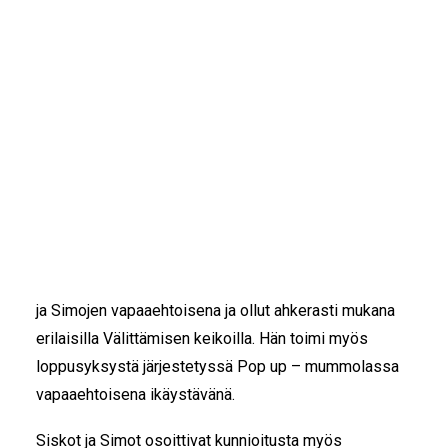
IKÄIHMISET
KOHTAAMISPAIKAT
Luovan välittämisen yhteisö Siskot ja Simot on
MIESPORUKAT
jakanut tämän vuoden tunnustukset ansioituneille
YHTEYSTIEDOT
vapaaehtoisilleen. Tunnustusten jakamisella
TILAA UUTISKIRJE
yhteisö haluaa kiittää kyseisiä henkilöitä ja ryhmiä
YHTEYDENOTTOLOMAKE
heidän panoksestaan ikäihmisten sosiaalisen
hyvinvoinnin lisäämisessä ja samalla tuoda esiin
vapaaehtoisten merkitystä yhteiskunnassa.
Vuoden 2023 Simoksi valittiin järvenpääläinen
Arvi
Kekäläinen
. Arvi on toiminut jo vuosien ajan Siskojen
ja Simojen vapaaehtoisena ja ollut ahkerasti mukana
erilaisilla Välittämisen keikoilla. Hän toimi myös
loppusyksystä järjestetyssä Pop up – mummolassa
vapaaehtoisena ikäystävänä.
Siskot ja Simot osoittivat kunnioitusta myös