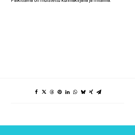
Palkittavia on muistettu kunniakirjalla ja mitalilla.