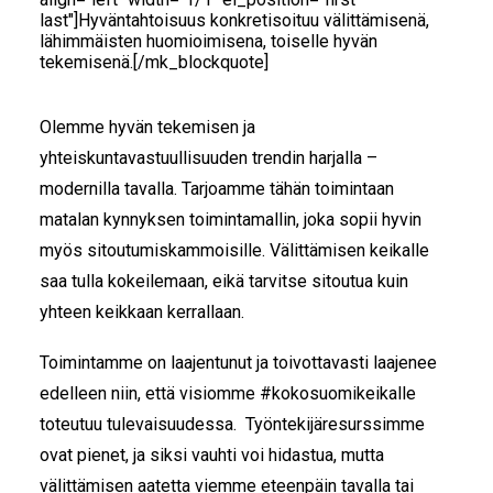
last"]Hyväntahtoisuus konkretisoituu välittämisenä,
lähimmäisten huomioimisena, toiselle hyvän
tekemisenä.[/mk_blockquote]
Olemme hyvän tekemisen ja
yhteiskuntavastuullisuuden trendin harjalla –
modernilla tavalla. Tarjoamme tähän toimintaan
matalan kynnyksen toimintamallin, joka sopii hyvin
myös sitoutumiskammoisille. Välittämisen keikalle
saa tulla kokeilemaan, eikä tarvitse sitoutua kuin
yhteen keikkaan kerrallaan.
Toimintamme on laajentunut ja toivottavasti laajenee
edelleen niin, että visiomme #kokosuomikeikalle
toteutuu tulevaisuudessa. Työntekijäresurssimme
ovat pienet, ja siksi vauhti voi hidastua, mutta
välittämisen aatetta viemme eteenpäin tavalla tai