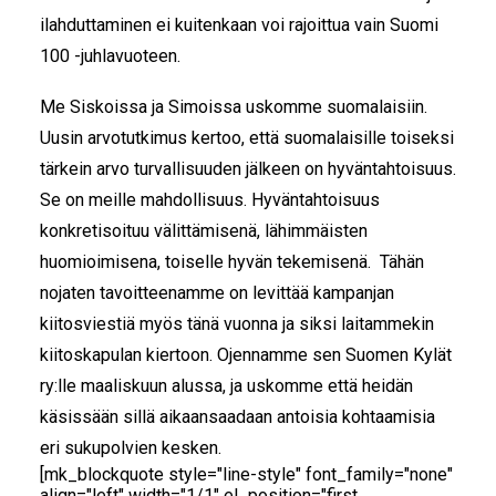
ilahduttaminen ei kuitenkaan voi rajoittua vain Suomi
100 -juhlavuoteen.
Me Siskoissa ja Simoissa uskomme suomalaisiin.
Uusin arvotutkimus kertoo, että suomalaisille toiseksi
tärkein arvo turvallisuuden jälkeen on hyväntahtoisuus.
Se on meille mahdollisuus. Hyväntahtoisuus
konkretisoituu välittämisenä, lähimmäisten
huomioimisena, toiselle hyvän tekemisenä. Tähän
nojaten tavoitteenamme on levittää kampanjan
kiitosviestiä myös tänä vuonna ja siksi laitammekin
kiitoskapulan kiertoon. Ojennamme sen Suomen Kylät
ry:lle maaliskuun alussa, ja uskomme että heidän
käsissään sillä aikaansaadaan antoisia kohtaamisia
eri sukupolvien kesken.
[mk_blockquote style="line-style" font_family="none"
align="left" width="1/1" el_position="first