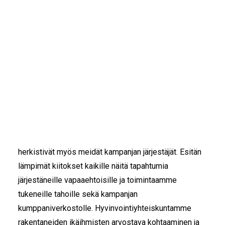
Siskot ja Simot -yhteisön toiminnan näkyvyys ja
IKÄIHMISET
tunnettuus lisääntyi huimasti viime vuoden aikana.
KOHTAAMISPAIKAT
MIESPORUKAT
Koko Suomi kiittää -kampanjamme onnistui yli
odotusten, Veikkauksen Lottolähetyksessä esiteltiin
YHTEYSTIEDOT
TILAA UUTISKIRJE
alkusyksystä yhteisömme toimintaa, ja Tavastialle
YHTEYDENOTTOLOMAKE
tuottamamme Mummodisko syyskuussa sai
valtakunnallista näkyvyyttä niin TV:ssä kuin
somessakin.
Kiitoskampanjamme tapahtumiin osallistuneiden
vanhusten kiitolliset ja iloiset ilmeet ja palautteet
herkistivät myös meidät kampanjan järjestäjät. Esitän
lämpimät kiitokset kaikille näitä tapahtumia
järjestäneille vapaaehtoisille ja toimintaamme
tukeneille tahoille sekä kampanjan
kumppaniverkostolle. Hyvinvointiyhteiskuntamme
rakentaneiden ikäihmisten arvostava kohtaaminen ja