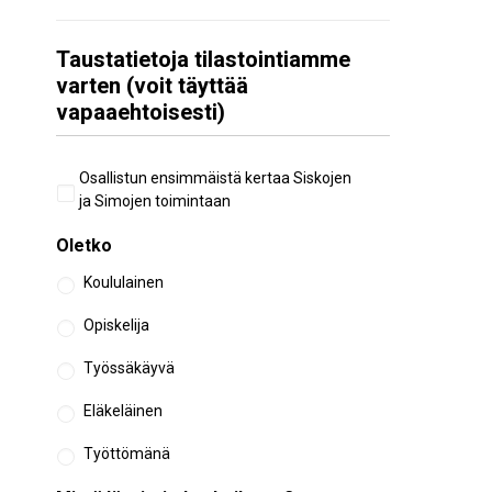
Taustatietoja tilastointiamme
varten (voit täyttää
vapaaehtoisesti)
Aiempi
Osallistun ensimmäistä kertaa Siskojen
osallistuminen
ja Simojen toimintaan
Oletko
Koululainen
Opiskelija
Työssäkäyvä
Eläkeläinen
Työttömänä