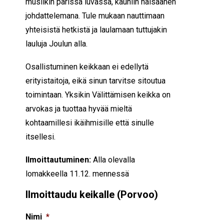
musiikin parissa luvassa, kauniin naisäänen
johdattelemana. Tule mukaan nauttimaan
yhteisistä hetkistä ja laulamaan tuttujakin
lauluja Joulun alla.
Osallistuminen keikkaan ei edellytä
erityistaitoja, eikä sinun tarvitse sitoutua
toimintaan. Yksikin Välittämisen keikka on
arvokas ja tuottaa hyvää mieltä
kohtaamillesi ikäihmisille että sinulle
itsellesi.
Ilmoittautuminen:
Alla olevalla
lomakkeella 11.12. mennessä
Ilmoittaudu keikalle (Porvoo)
Nimi
*