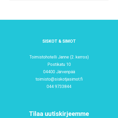
SISKOT & SIMOT
Toimistohotelli Janne (2. kerros)
Postikatu 10
04400 Järvenpää
toimisto@siskotjasimot.fi
044 9733844
Tilaa uutiskirjeemme