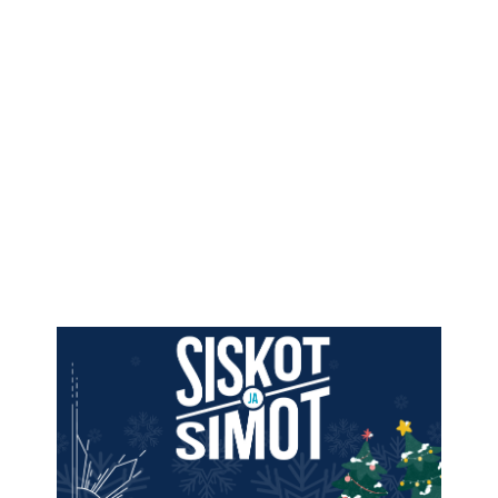
IKÄIHMISET
KOHTAAMISPAIKAT
MIESPORUKAT
YHTEYSTIEDOT
TILAA UUTISKIRJE
YHTEYDENOTTOLOMAKE