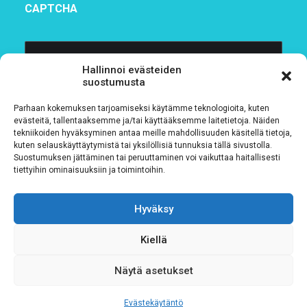
CAPTCHA
Hallinnoi evästeiden
suostumusta
Parhaan kokemuksen tarjoamiseksi käytämme teknologioita, kuten
evästeitä, tallentaaksemme ja/tai käyttääksemme laitetietoja. Näiden
tekniikoiden hyväksyminen antaa meille mahdollisuuden käsitellä tietoja,
kuten selauskäyttäytymistä tai yksilöllisiä tunnuksia tällä sivustolla.
Suostumuksen jättäminen tai peruuttaminen voi vaikuttaa haitallisesti
Tietosuojaseloste
tiettyihin ominaisuuksiin ja toimintoihin.
Verkkolaskutustiedot
Hyväksy
Materiaalipankki
Kiellä
Näytä asetukset
Evästekäytäntö