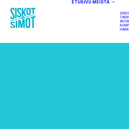
ETUSIVU
MEISTÄ
SISK
TARI
AVOI
KUMP
HANK