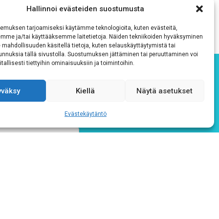
Hallinnoi evästeiden suostumusta
emuksen tarjoamiseksi käytämme teknologioita, kuten evästeitä,
emme ja/tai käyttääksemme laitetietoja. Näiden tekniikoiden hyväksyminen
 mahdollisuuden käsitellä tietoja, kuten selauskäyttäytymistä tai
 tunnuksia tällä sivustolla. Suostumuksen jättäminen tai peruuttaminen voi
tallisesti tiettyihin ominaisuuksiin ja toimintoihin.
yväksy
Kiellä
Näytä asetukset
Evästekäytäntö