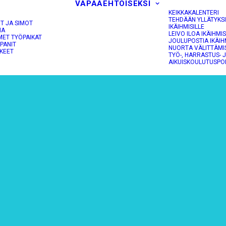
VAPAAEHTOISEKSI
KEIKKAKALENTERI
TEHDÄÄN YLLÄTYKS
OT JA SIMOT
IKÄIHMISILLE
NA
LEIVO ILOA IKÄIHMIS
MET TYÖPAIKAT
JOULUPOSTIA IKÄIH
PANIT
NUORTA VÄLITTÄMI
KEET
TYÖ-, HARRASTUS- 
AIKUISKOULUTUSPO