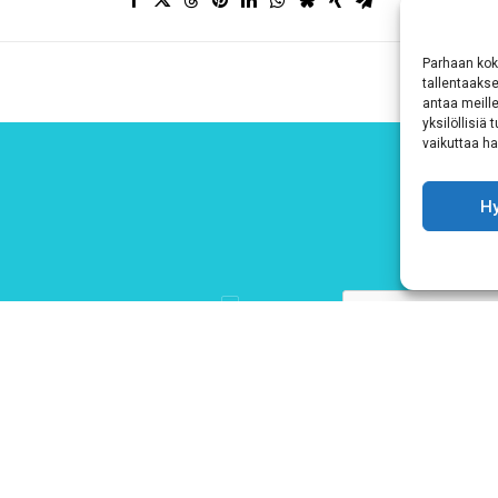
Parhaan kok
tallentaaks
antaa meille
yksilöllisiä
vaikuttaa hai
H
Hyväksyn
ehdot
Tutustu tietosuojaselosteeseemme
tämän linkin kautta!