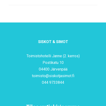
SISKOT & SIMOT
Toimistohotelli Janne (2. kerros)
Postikatu 10
04400 Järvenpää
toimisto@siskotjasimot.fi
044 9733844