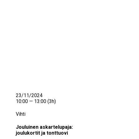
IKÄIHMISET
KOHTAAMISPAIKAT
MIESPORUKAT
YHTEYSTIEDOT
TILAA UUTISKIRJE
YHTEYDENOTTOLOMAKE
23/11/2024
10:00 — 13:00
(3h)
Vihti
Jouluinen askartelupaja:
joulukortit ja tonttuovi