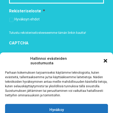
Rekisteriseloste
*
Hyväksyn ehdot
Tutustu rekisteriselosteeseemme
tämän linkin kautta!
CAPTCHA
Hallinnoi evästeiden
suostumusta
Parhaan kokemuksen tarjoamiseksi käytämme teknologioita, kuten
evästeitä, tallentaaksemme ja/tai käyttääksemme laitetietoja. Näiden
tekniikoiden hyväksyminen antaa meille mahdollisuuden käsitellä tietoja,
kuten selauskäyttäytymistä tai yksilöllisiä tunnuksia tällä sivustolla.
Suostumuksen jättäminen tai peruuttaminen voi vaikuttaa haitallisesti
tiettyihin ominaisuuksiin ja toimintoihin.
Tietosuojaseloste
Hyväksy