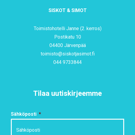
SISKOT & SIMOT
Toimistohotelli Janne (2. kerros)
Postikatu 10
04400 Järvenpää
toimisto@siskotjasimot.fi
044 9733844
Tilaa uutiskirjeemme
Sähköposti
*