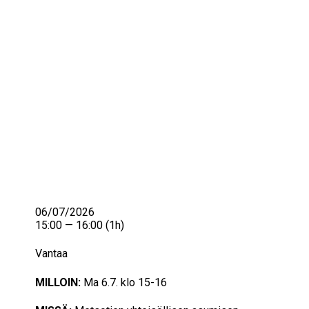
IKÄIHMISET
KOHTAAMISPAIKAT
MIESPORUKAT
YHTEYSTIEDOT
TILAA UUTISKIRJE
YHTEYDENOTTOLOMAKE
06/07/2026
15:00 — 16:00
(1h)
Vantaa
MILLOIN:
Ma 6.7. klo 15-16