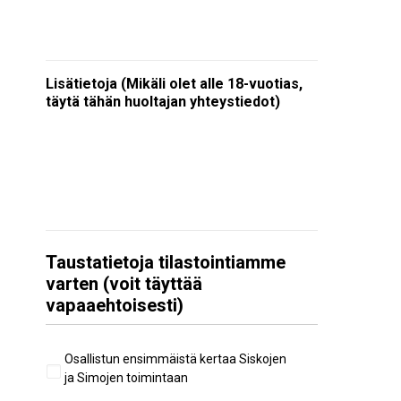
Lisätietoja (Mikäli olet alle 18-vuotias,
täytä tähän huoltajan yhteystiedot)
Taustatietoja tilastointiamme
varten (voit täyttää
vapaaehtoisesti)
Aiempi
Osallistun ensimmäistä kertaa Siskojen
osallistuminen
ja Simojen toimintaan