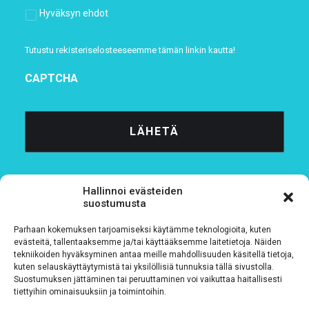
Hyväksyn ehdot
Tutustu rekisteriselosteeseemme
tämän linkin kautta!
CAPTCHA
Hallinnoi evästeiden
suostumusta
Parhaan kokemuksen tarjoamiseksi käytämme teknologioita, kuten
Tietosuojaseloste
evästeitä, tallentaaksemme ja/tai käyttääksemme laitetietoja. Näiden
tekniikoiden hyväksyminen antaa meille mahdollisuuden käsitellä tietoja,
kuten selauskäyttäytymistä tai yksilöllisiä tunnuksia tällä sivustolla.
Verkkolaskutustiedot
Suostumuksen jättäminen tai peruuttaminen voi vaikuttaa haitallisesti
tiettyihin ominaisuuksiin ja toimintoihin.
Materiaalipankki