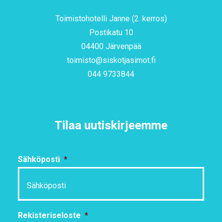
Toimistohotelli Janne (2. kerros)
Postikatu 10
04400 Järvenpää
toimisto@siskotjasimot.fi
044 9733844
Tilaa uutiskirjeemme
Sähköposti
*
Rekisteriseloste
*