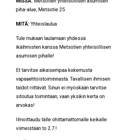
MISSÄ:
Metsotien yhteisöllisen asumisen
piha-alue, Metsotie 25
MITÄ:
Yhteislaulua
Tule mukaan laulamaan yhdessä
ikäihmisten kanssa Metsotien yhteisöllisen
asumisen pihalle!
Et tarvitse aikaisempaa kokemusta
vapaaehtoistoiminnasta. Tavallisen ihmisen
taidot riittävät. Sinun ei myöskään tarvitse
sitoutua toimintaan, vaan yksikin kerta on
arvokas!
Ilmoittaudu tälle ohittamattomalle keikalle
viimeistään to 2.7.!