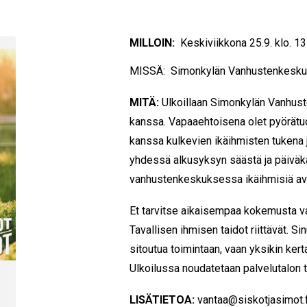
MILLOIN:
Keskiviikkona 25.9. klo. 1
MISSÄ: Simonkylän Vanhustenkeskus,
MITÄ:
Ulkoillaan Simonkylän Vanhu
kanssa. Vapaaehtoisena olet pyörätuol
kanssa kulkevien ikäihmisten tukena 
yhdessä alkusyksyn säästä ja päiväka
vanhustenkeskuksessa ikäihmisiä av
Et tarvitse aikaisempaa kokemusta v
Tavallisen ihmisen taidot riittävät. S
sitoutua toimintaan, vaan yksikin ker
Ulkoilussa noudatetaan palvelutalon t
LISÄTIETOA:
vantaa@siskotjasimot.f