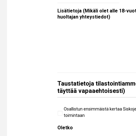
Lisätietoja (Mikäli olet alle 18-vuo
huoltajan yhteystiedot)
Taustatietoja tilastointiamm
täyttää vapaaehtoisesti)
Aiempi
Osallistun ensimmäistä kertaa Siskoj
osallistuminen
toimintaan
Oletko