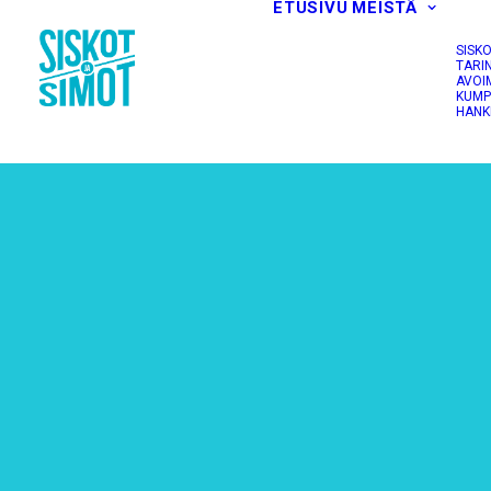
ETUSIVU
MEISTÄ
SISK
TARI
AVOI
KUMP
HANK