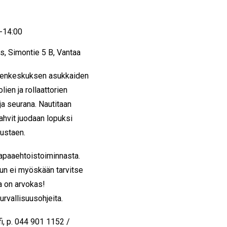
3-14:00
 Simontie 5 B, Vantaa
stenkeskuksen asukkaiden
ien ja rollaattorien
ja seurana. Nautitaan
hvit juodaan lopuksi
ustaen.
apaaehtoistoiminnasta.
inun ei myöskään tarvitse
ta on arvokas!
urvallisuusohjeita.
i, p. 044 901 1152 /