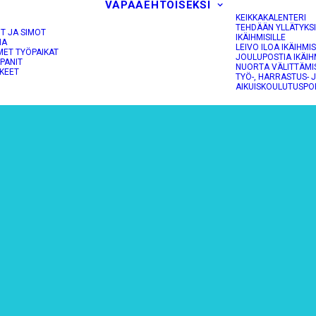
VAPAAEHTOISEKSI
KEIKKAKALENTERI
TEHDÄÄN YLLÄTYKS
OT JA SIMOT
IKÄIHMISILLE
NA
LEIVO ILOA IKÄIHMIS
MET TYÖPAIKAT
JOULUPOSTIA IKÄIH
PANIT
NUORTA VÄLITTÄMI
KEET
TYÖ-, HARRASTUS- 
AIKUISKOULUTUSPO