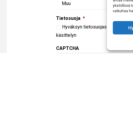
antaa meille
yksilöllisiä
vaikuttaa hai
Tietosuoja
*
Hyväksyn
tietosuojaselosteen
muk
H
käsittelyn
CAPTCHA