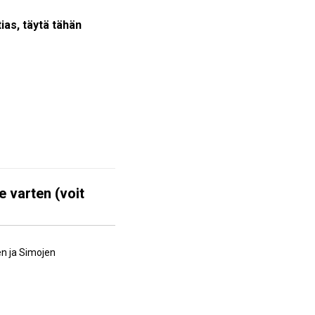
tias, täytä tähän
e varten (voit
en ja Simojen