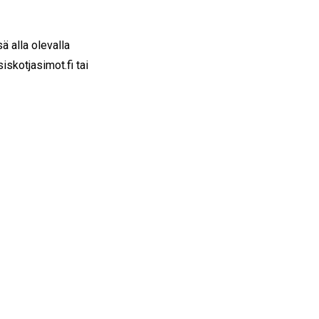
 alla olevalla
skotjasimot.fi tai
)