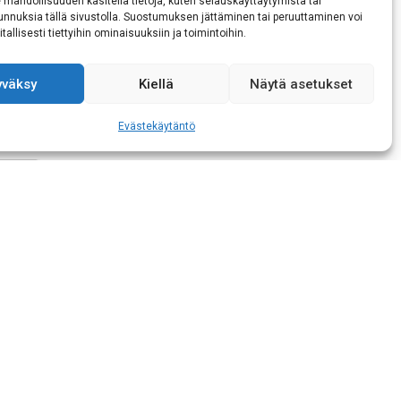
 mahdollisuuden käsitellä tietoja, kuten selauskäyttäytymistä tai
 tunnuksia tällä sivustolla. Suostumuksen jättäminen tai peruuttaminen voi
tallisesti tiettyihin ominaisuuksiin ja toimintoihin.
aisen tietojeni
yväksy
Kiellä
Näytä asetukset
Evästekäytäntö