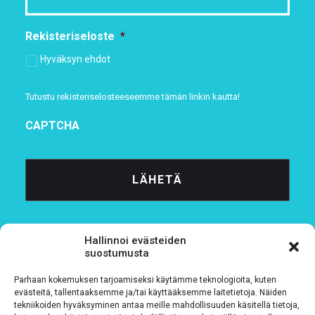
Rekisteriseloste
*
Hyväksyn ehdot
Tutustu rekisteriselosteeseemme
tämän linkin kautta!
CAPTCHA
Hallinnoi evästeiden
suostumusta
Parhaan kokemuksen tarjoamiseksi käytämme teknologioita, kuten
Tietosuojaseloste
evästeitä, tallentaaksemme ja/tai käyttääksemme laitetietoja. Näiden
tekniikoiden hyväksyminen antaa meille mahdollisuuden käsitellä tietoja,