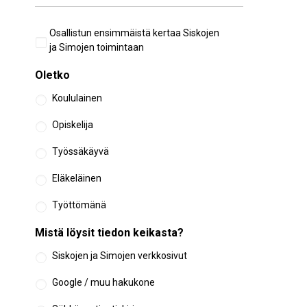
Aiempi
Osallistun ensimmäistä kertaa Siskojen
osallistuminen
ja Simojen toimintaan
Oletko
Koululainen
Opiskelija
Työssäkäyvä
Eläkeläinen
Työttömänä
Mistä löysit tiedon keikasta?
Siskojen ja Simojen verkkosivut
Google / muu hakukone