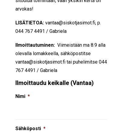
sitoutua toimintaan, vaan yksikin kerta on
arvokas!
LISÄTIETOA:
vantaa@siskotjasimot.fi, p.
044 767 4491 / Gabriela
Ilmoittautuminen:
Viimeistään ma 8.9 alla
olevalla lomakkeella, sähköpostitse
vantaa@siskotjasimot.fi tai puhelimitse 044
767 4491 / Gabriela
Ilmoittaudu keikalle (Vantaa)
Nimi
*
Sähköposti
*