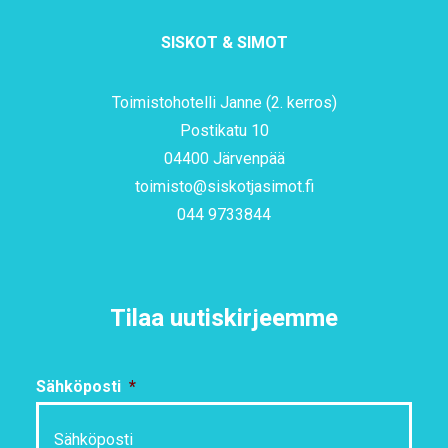
SISKOT & SIMOT
Toimistohotelli Janne (2. kerros)
Postikatu 10
04400 Järvenpää
toimisto@siskotjasimot.fi
044 9733844
Tilaa uutiskirjeemme
Sähköposti
*