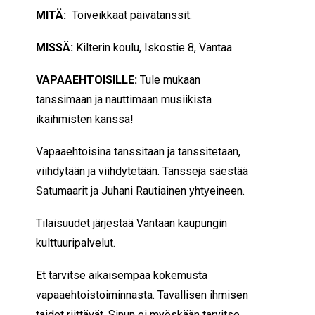
MITÄ:
Toiveikkaat päivätanssit.
MISSÄ:
Kilterin koulu, Iskostie 8, Vantaa
VAPAAEHTOISILLE:
Tule mukaan
tanssimaan ja nauttimaan musiikista
ikäihmisten kanssa!
Vapaaehtoisina tanssitaan ja tanssitetaan,
viihdytään ja viihdytetään. Tansseja säestää
Satumaarit ja Juhani Rautiainen yhtyeineen.
Tilaisuudet järjestää Vantaan kaupungin
kulttuuripalvelut.
Et tarvitse aikaisempaa kokemusta
vapaaehtoistoiminnasta. Tavallisen ihmisen
taidot riittävät. Sinun ei myöskään tarvitse