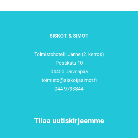
SISKOT & SIMOT
Toimistohotelli Janne (2. kerros)
Postikatu 10
04400 Järvenpää
toimisto@siskotjasimot.fi
044 9733844
Tilaa uutiskirjeemme