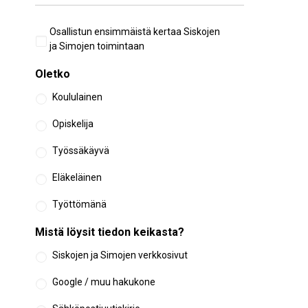
Aiempi
Osallistun ensimmäistä kertaa Siskojen
osallistuminen
ja Simojen toimintaan
Oletko
Koululainen
Opiskelija
Työssäkäyvä
Eläkeläinen
Työttömänä
Mistä löysit tiedon keikasta?
Siskojen ja Simojen verkkosivut
Google / muu hakukone