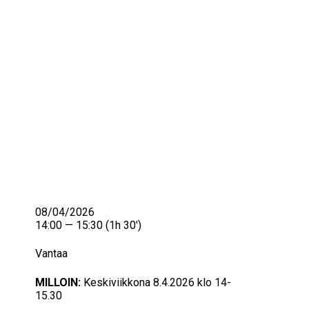
IKÄIHMISET
KOHTAAMISPAIKAT
MIESPORUKAT
YHTEYSTIEDOT
TILAA UUTISKIRJE
YHTEYDENOTTOLOMAKE
08/04/2026
14:00 — 15:30
(1h 30′)
Vantaa
MILLOIN:
Keskiviikkona 8.4.2026 klo 14-
15.30