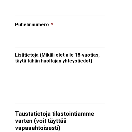
Puhelinnumero
*
Lisätietoja (Mikäli olet alle 18-vuotias,
täytä tähän huoltajan yhteystiedot)
Taustatietoja tilastointiamme
varten (voit täyttää
vapaaehtoisesti)